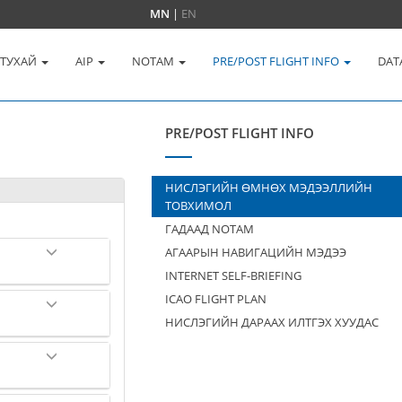
MN
|
EN
 ТУХАЙ
AIP
NOTAM
PRE/POST FLIGHT INFO
DAT
PRE/POST FLIGHT INFO
НИСЛЭГИЙН ӨМНӨХ МЭДЭЭЛЛИЙН
ТОВХИМОЛ
ГАДААД NOTAM
АГААРЫН НАВИГАЦИЙН МЭДЭЭ
INTERNET SELF-BRIEFING
ICAO FLIGHT PLAN
НИСЛЭГИЙН ДАРААХ ИЛТГЭХ ХУУДАС