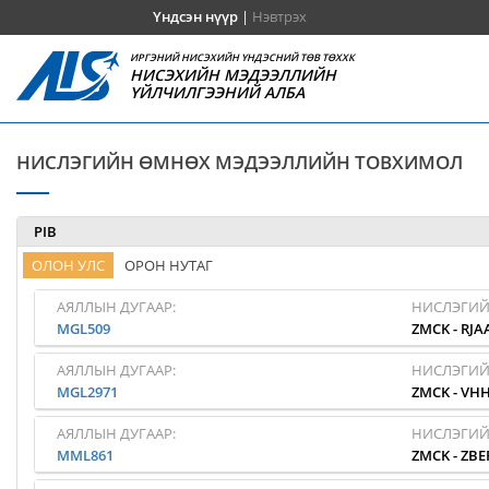
Үндсэн нүүр
|
Нэвтрэх
ИРГЭНИЙ НИСЭХИЙН ҮНДЭСНИЙ ТӨВ ТӨХХК
НИСЭХИЙН МЭДЭЭЛЛИЙН
ҮЙЛЧИЛГЭЭНИЙ АЛБА
НИСЛЭГИЙН ӨМНӨХ МЭДЭЭЛЛИЙН ТОВХИМОЛ
PIB
ОЛОН УЛС
ОРОН НУТАГ
АЯЛЛЫН ДУГААР:
НИСЛЭГИЙ
MGL509
ZMCK
-
RJA
АЯЛЛЫН ДУГААР:
НИСЛЭГИЙ
MGL2971
ZMCK
-
VH
АЯЛЛЫН ДУГААР:
НИСЛЭГИЙ
MML861
ZMCK
-
ZBE