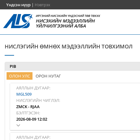
Үндсэн нүүр
|
Нэвтрэх
ИРГЭНИЙ НИСЭХИЙН ҮНДЭСНИЙ ТӨВ ТӨХХК
НИСЭХИЙН МЭДЭЭЛЛИЙН
ҮЙЛЧИЛГЭЭНИЙ АЛБА
НИСЛЭГИЙН ӨМНӨХ МЭДЭЭЛЛИЙН ТОВХИМОЛ
PIB
ОЛОН УЛС
ОРОН НУТАГ
АЯЛЛЫН ДУГААР:
MGL509
НИСЛЭГИЙН ЧИГЛЭЛ:
ZMCK
-
RJAA
БЭЛТГЭСЭН:
2026-08-09 12:02
АЯЛЛЫН ДУГААР: