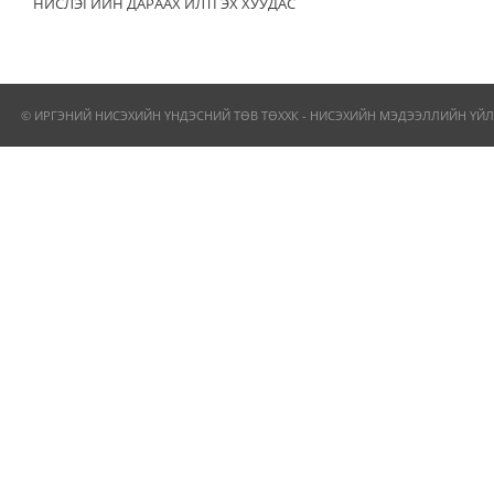
НИСЛЭГИЙН ДАРААХ ИЛТГЭХ ХУУДАС
© ИРГЭНИЙ НИСЭХИЙН ҮНДЭСНИЙ ТӨВ ТӨХХК - НИСЭХИЙН МЭДЭЭЛЛИЙН ҮЙЛ