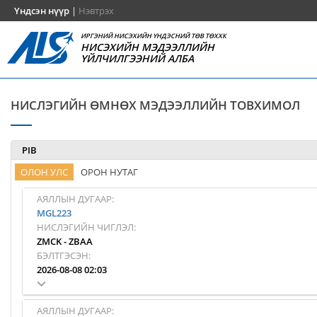
Үндсэн нүүр
|
Нэвтрэх
ИРГЭНИЙ НИСЭХИЙН ҮНДЭСНИЙ ТӨВ ТӨХХК
НИСЭХИЙН МЭДЭЭЛЛИЙН
ҮЙЛЧИЛГЭЭНИЙ АЛБА
НИСЛЭГИЙН ӨМНӨХ МЭДЭЭЛЛИЙН ТОВХИМОЛ
PIB
ОЛОН УЛС
ОРОН НУТАГ
АЯЛЛЫН ДУГААР:
MGL223
НИСЛЭГИЙН ЧИГЛЭЛ:
ZMCK
-
ZBAA
БЭЛТГЭСЭН:
2026-08-08 02:03
АЯЛЛЫН ДУГААР: