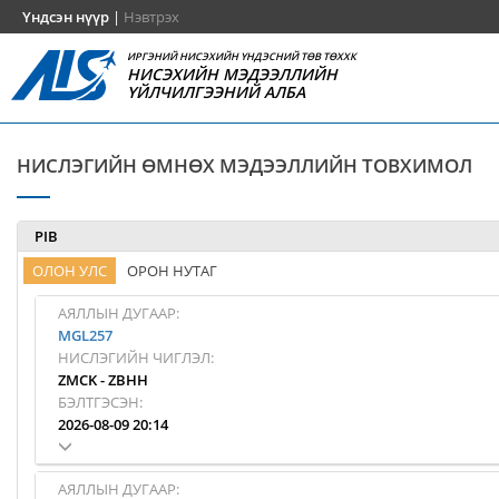
Үндсэн нүүр
|
Нэвтрэх
ИРГЭНИЙ НИСЭХИЙН ҮНДЭСНИЙ ТӨВ ТӨХХК
НИСЭХИЙН МЭДЭЭЛЛИЙН
ҮЙЛЧИЛГЭЭНИЙ АЛБА
НИСЛЭГИЙН ӨМНӨХ МЭДЭЭЛЛИЙН ТОВХИМОЛ
PIB
ОЛОН УЛС
ОРОН НУТАГ
АЯЛЛЫН ДУГААР:
MGL257
НИСЛЭГИЙН ЧИГЛЭЛ:
ZMCK
-
ZBHH
БЭЛТГЭСЭН:
2026-08-09 20:14
АЯЛЛЫН ДУГААР: