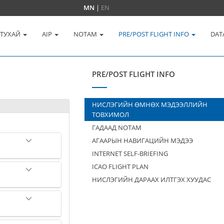
MN
|
EN
 ТУХАЙ
AIP
NOTAM
PRE/POST FLIGHT INFO
DAT
PRE/POST FLIGHT INFO
НИСЛЭГИЙН ӨМНӨХ МЭДЭЭЛЛИЙН
ТОВХИМОЛ
ГАДААД NOTAM
АГААРЫН НАВИГАЦИЙН МЭДЭЭ
INTERNET SELF-BRIEFING
ICAO FLIGHT PLAN
НИСЛЭГИЙН ДАРААХ ИЛТГЭХ ХУУДАС