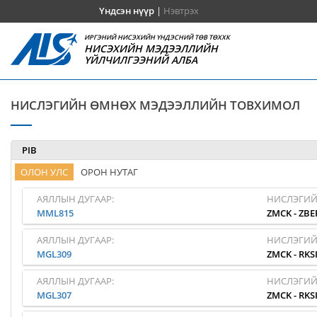
Үндсэн нүүр
|
Нэвтрэх
ИРГЭНИЙ НИСЭХИЙН ҮНДЭСНИЙ ТӨВ ТӨХХК
НИСЭХИЙН МЭДЭЭЛЛИЙН
ҮЙЛЧИЛГЭЭНИЙ АЛБА
НИСЛЭГИЙН ӨМНӨХ МЭДЭЭЛЛИЙН ТОВХИМОЛ
PIB
ОЛОН УЛС
ОРОН НУТАГ
АЯЛЛЫН ДУГААР:
НИСЛЭГИЙ
MML815
ZMCK
-
ZBE
АЯЛЛЫН ДУГААР:
НИСЛЭГИЙ
MGL309
ZMCK
-
RKS
АЯЛЛЫН ДУГААР:
НИСЛЭГИЙ
MGL307
ZMCK
-
RKS