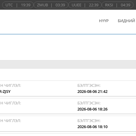
UTC
|
19:39
ZMUB
|
03:39
UUEE
|
22:39
RKSI
|
04:39
НҮҮР
БИДНИЙ
Н ЧИГЛЭЛ:
БЭЛТГЭСЭН:
R-ZJSY
2026-08-06 21:42
Н ЧИГЛЭЛ:
БЭЛТГЭСЭН:
I
2026-08-06 18:26
Н ЧИГЛЭЛ:
БЭЛТГЭСЭН:
I
2026-08-06 18:10