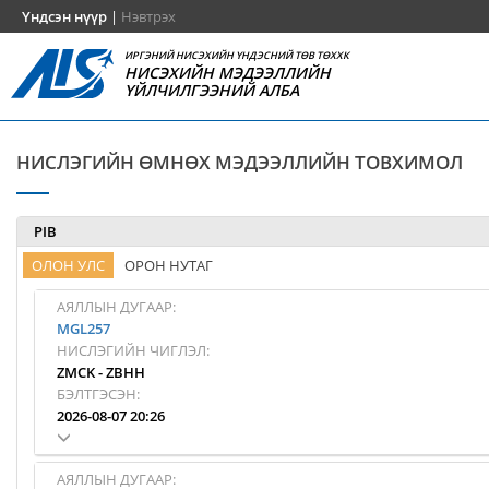
Үндсэн нүүр
|
Нэвтрэх
ИРГЭНИЙ НИСЭХИЙН ҮНДЭСНИЙ ТӨВ ТӨХХК
НИСЭХИЙН МЭДЭЭЛЛИЙН
ҮЙЛЧИЛГЭЭНИЙ АЛБА
НИСЛЭГИЙН ӨМНӨХ МЭДЭЭЛЛИЙН ТОВХИМОЛ
PIB
ОЛОН УЛС
ОРОН НУТАГ
АЯЛЛЫН ДУГААР:
MGL257
НИСЛЭГИЙН ЧИГЛЭЛ:
ZMCK
-
ZBHH
БЭЛТГЭСЭН:
2026-08-07 20:26
АЯЛЛЫН ДУГААР: