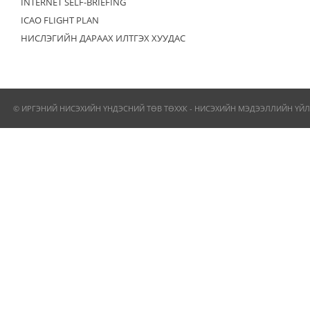
INTERNET SELF-BRIEFING
ICAO FLIGHT PLAN
НИСЛЭГИЙН ДАРААХ ИЛТГЭХ ХУУДАС
© ИРГЭНИЙ НИСЭХИЙН ҮНДЭСНИЙ ТӨВ ТӨХХК - НИСЭХИЙН МЭДЭЭЛЛИЙН ҮЙЛ