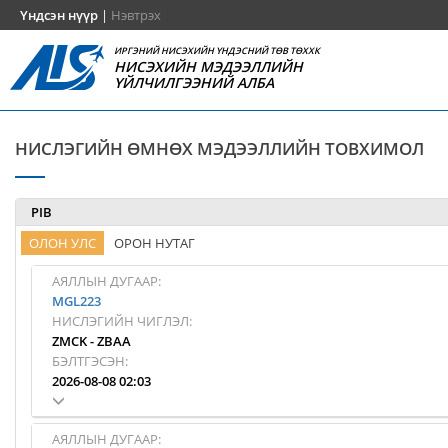
Үндсэн нүүр
|
Нэвтрэх
ИРГЭНИЙ НИСЭХИЙН ҮНДЭСНИЙ ТӨВ ТӨХХК
НИСЭХИЙН МЭДЭЭЛЛИЙН
ҮЙЛЧИЛГЭЭНИЙ АЛБА
НИСЛЭГИЙН ӨМНӨХ МЭДЭЭЛЛИЙН ТОВХИМОЛ
PIB
ОЛОН УЛС
ОРОН НУТАГ
АЯЛЛЫН ДУГААР:
MGL223
НИСЛЭГИЙН ЧИГЛЭЛ:
ZMCK
-
ZBAA
БЭЛТГЭСЭН:
2026-08-08 02:03
АЯЛЛЫН ДУГААР: