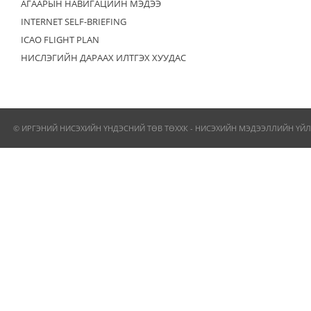
АГААРЫН НАВИГАЦИЙН МЭДЭЭ
INTERNET SELF-BRIEFING
ICAO FLIGHT PLAN
НИСЛЭГИЙН ДАРААХ ИЛТГЭХ ХУУДАС
© ИРГЭНИЙ НИСЭХИЙН ҮНДЭСНИЙ ТӨВ ТӨХХК - НИСЭХИЙН МЭДЭЭЛЛИЙН ҮЙЛ