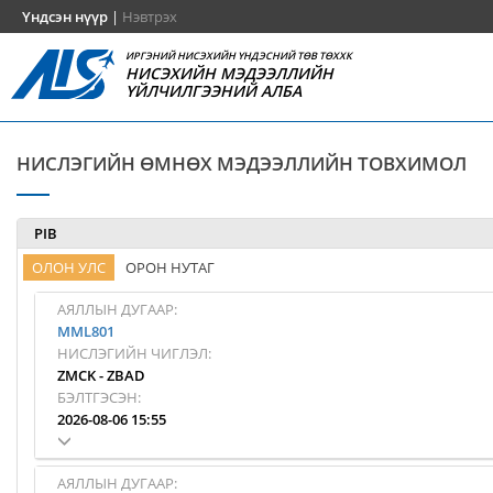
Үндсэн нүүр
|
Нэвтрэх
ИРГЭНИЙ НИСЭХИЙН ҮНДЭСНИЙ ТӨВ ТӨХХК
НИСЭХИЙН МЭДЭЭЛЛИЙН
ҮЙЛЧИЛГЭЭНИЙ АЛБА
НИСЛЭГИЙН ӨМНӨХ МЭДЭЭЛЛИЙН ТОВХИМОЛ
PIB
ОЛОН УЛС
ОРОН НУТАГ
АЯЛЛЫН ДУГААР:
MML801
НИСЛЭГИЙН ЧИГЛЭЛ:
ZMCK
-
ZBAD
БЭЛТГЭСЭН:
2026-08-06 15:55
АЯЛЛЫН ДУГААР: