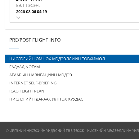
БЭЛТГЭСЭН:
2026-08-06 04:19
PRE/POST FLIGHT INFO
НИСЛЭГИЙН ӨМНӨХ МЭДЭЭЛЛИЙН ТОВХИМОЛ
ГАДААД NOTAM
АГААРЫН НАВИГАЦИЙН МЭДЭЭ
INTERNET SELF-BRIEFING
ICAO FLIGHT PLAN
НИСЛЭГИЙН ДАРААХ ИЛТГЭХ ХУУДАС
© ИРГЭНИЙ НИСЭХИЙН ҮНДЭСНИЙ ТӨВ ТӨХХК - НИСЭХИЙН МЭДЭЭЛЛИЙН ҮЙЛ