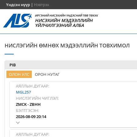
Үндсэн нүүр
|
Нэвтрэх
ИРГЭНИЙ НИСЭХИЙН ҮНДЭСНИЙ ТӨВ ТӨХХК
НИСЭХИЙН МЭДЭЭЛЛИЙН
ҮЙЛЧИЛГЭЭНИЙ АЛБА
НИСЛЭГИЙН ӨМНӨХ МЭДЭЭЛЛИЙН ТОВХИМОЛ
PIB
ОЛОН УЛС
ОРОН НУТАГ
АЯЛЛЫН ДУГААР:
MGL257
НИСЛЭГИЙН ЧИГЛЭЛ:
ZMCK
-
ZBHH
БЭЛТГЭСЭН:
2026-08-09 20:14
АЯЛЛЫН ДУГААР: