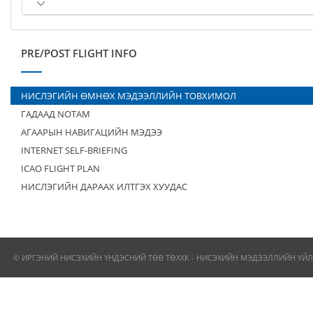
PRE/POST FLIGHT INFO
НИСЛЭГИЙН ӨМНӨХ МЭДЭЭЛЛИЙН ТОВХИМОЛ
ГАДААД NOTAM
АГААРЫН НАВИГАЦИЙН МЭДЭЭ
INTERNET SELF-BRIEFING
ICAO FLIGHT PLAN
НИСЛЭГИЙН ДАРААХ ИЛТГЭХ ХУУДАС
© ИРГЭНИЙ НИСЭХИЙН ҮНДЭСНИЙ ТӨВ ТӨХХК - НИСЭХИЙН МЭДЭЭЛЛИЙН ҮЙЛ