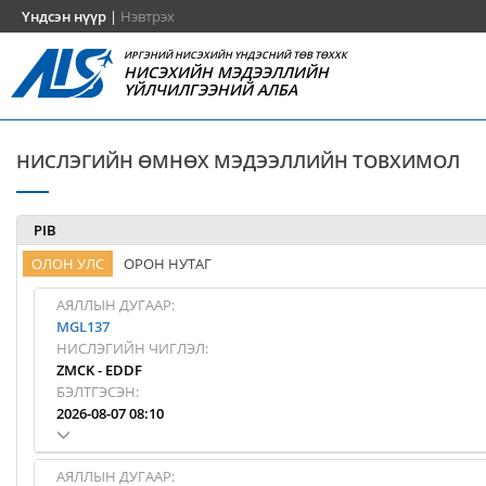
Үндсэн нүүр
|
Нэвтрэх
ИРГЭНИЙ НИСЭХИЙН ҮНДЭСНИЙ ТӨВ ТӨХХК
НИСЭХИЙН МЭДЭЭЛЛИЙН
ҮЙЛЧИЛГЭЭНИЙ АЛБА
НИСЛЭГИЙН ӨМНӨХ МЭДЭЭЛЛИЙН ТОВХИМОЛ
PIB
ОЛОН УЛС
ОРОН НУТАГ
АЯЛЛЫН ДУГААР:
MGL137
НИСЛЭГИЙН ЧИГЛЭЛ:
ZMCK
-
EDDF
БЭЛТГЭСЭН:
2026-08-07 08:10
АЯЛЛЫН ДУГААР: