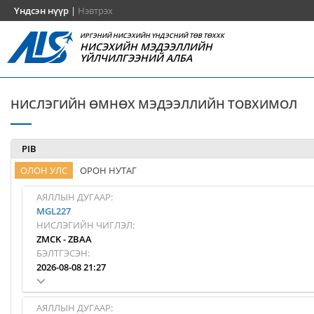
Үндсэн нүүр
|
Нэвтрэх
ИРГЭНИЙ НИСЭХИЙН ҮНДЭСНИЙ ТӨВ ТӨХХК
НИСЭХИЙН МЭДЭЭЛЛИЙН
ҮЙЛЧИЛГЭЭНИЙ АЛБА
НИСЛЭГИЙН ӨМНӨХ МЭДЭЭЛЛИЙН ТОВХИМОЛ
PIB
ОЛОН УЛС
ОРОН НУТАГ
АЯЛЛЫН ДУГААР:
MGL227
НИСЛЭГИЙН ЧИГЛЭЛ:
ZMCK
-
ZBAA
БЭЛТГЭСЭН:
2026-08-08 21:27
АЯЛЛЫН ДУГААР: