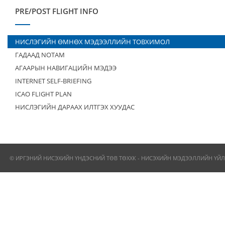
PRE/POST FLIGHT INFO
НИСЛЭГИЙН ӨМНӨХ МЭДЭЭЛЛИЙН ТОВХИМОЛ
ГАДААД NOTAM
АГААРЫН НАВИГАЦИЙН МЭДЭЭ
INTERNET SELF-BRIEFING
ICAO FLIGHT PLAN
НИСЛЭГИЙН ДАРААХ ИЛТГЭХ ХУУДАС
© ИРГЭНИЙ НИСЭХИЙН ҮНДЭСНИЙ ТӨВ ТӨХХК - НИСЭХИЙН МЭДЭЭЛЛИЙН ҮЙЛ