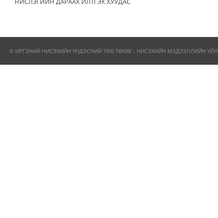
НИСЛЭГИЙН ДАРААХ ИЛТГЭХ ХУУДАС
© ИРГЭНИЙ НИСЭХИЙН ҮНДЭСНИЙ ТӨВ ТӨХХК - НИСЭХИЙН МЭДЭЭЛЛИЙН ҮЙЛ