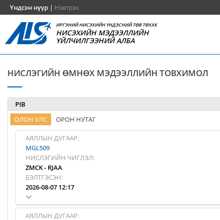
Үндсэн нүүр
|
Нэвтрэх
ИРГЭНИЙ НИСЭХИЙН ҮНДЭСНИЙ ТӨВ ТӨХХК
НИСЭХИЙН МЭДЭЭЛЛИЙН
ҮЙЛЧИЛГЭЭНИЙ АЛБА
НИСЛЭГИЙН ӨМНӨХ МЭДЭЭЛЛИЙН ТОВХИМОЛ
PIB
ОЛОН УЛС
ОРОН НУТАГ
АЯЛЛЫН ДУГААР:
MGL509
НИСЛЭГИЙН ЧИГЛЭЛ:
ZMCK
-
RJAA
БЭЛТГЭСЭН:
2026-08-07 12:17
АЯЛЛЫН ДУГААР: