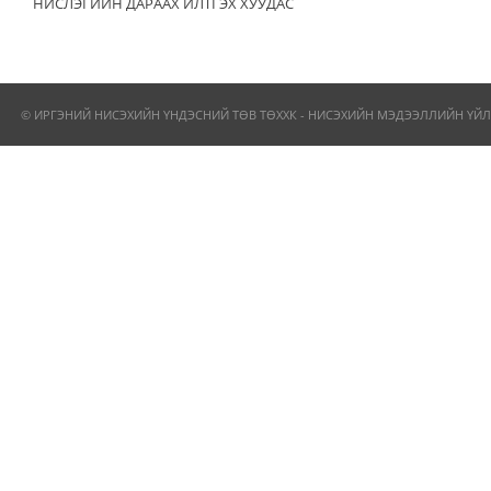
НИСЛЭГИЙН ДАРААХ ИЛТГЭХ ХУУДАС
© ИРГЭНИЙ НИСЭХИЙН ҮНДЭСНИЙ ТӨВ ТӨХХК - НИСЭХИЙН МЭДЭЭЛЛИЙН ҮЙЛ