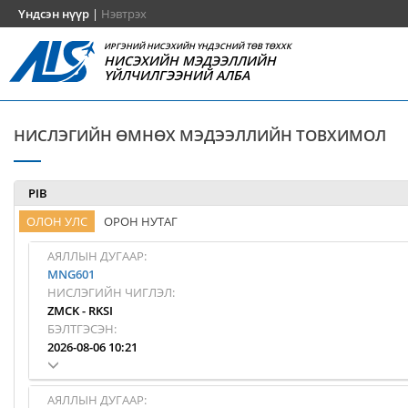
Үндсэн нүүр
|
Нэвтрэх
ИРГЭНИЙ НИСЭХИЙН ҮНДЭСНИЙ ТӨВ ТӨХХК
НИСЭХИЙН МЭДЭЭЛЛИЙН
ҮЙЛЧИЛГЭЭНИЙ АЛБА
НИСЛЭГИЙН ӨМНӨХ МЭДЭЭЛЛИЙН ТОВХИМОЛ
PIB
ОЛОН УЛС
ОРОН НУТАГ
АЯЛЛЫН ДУГААР:
MNG601
НИСЛЭГИЙН ЧИГЛЭЛ:
ZMCK
-
RKSI
БЭЛТГЭСЭН:
2026-08-06 10:21
АЯЛЛЫН ДУГААР: