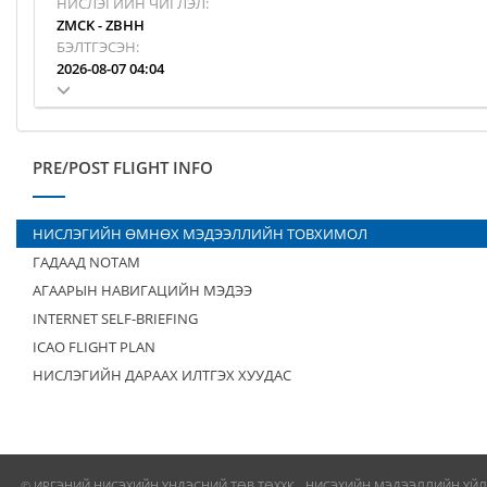
НИСЛЭГИЙН ЧИГЛЭЛ:
ZMCK
-
ZBHH
БЭЛТГЭСЭН:
2026-08-07 04:04
PRE/POST FLIGHT INFO
НИСЛЭГИЙН ӨМНӨХ МЭДЭЭЛЛИЙН ТОВХИМОЛ
ГАДААД NOTAM
АГААРЫН НАВИГАЦИЙН МЭДЭЭ
INTERNET SELF-BRIEFING
ICAO FLIGHT PLAN
НИСЛЭГИЙН ДАРААХ ИЛТГЭХ ХУУДАС
© ИРГЭНИЙ НИСЭХИЙН ҮНДЭСНИЙ ТӨВ ТӨХХК - НИСЭХИЙН МЭДЭЭЛЛИЙН ҮЙЛ