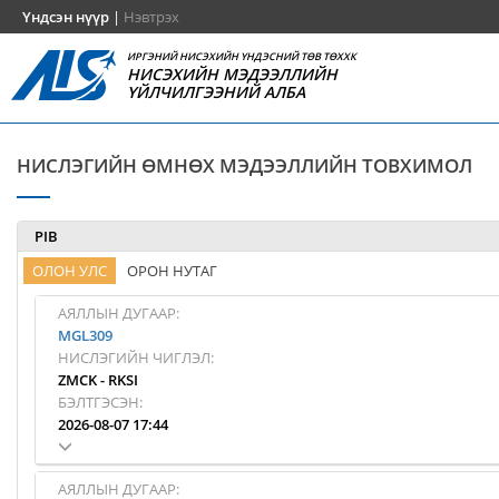
Үндсэн нүүр
|
Нэвтрэх
ИРГЭНИЙ НИСЭХИЙН ҮНДЭСНИЙ ТӨВ ТӨХХК
НИСЭХИЙН МЭДЭЭЛЛИЙН
ҮЙЛЧИЛГЭЭНИЙ АЛБА
НИСЛЭГИЙН ӨМНӨХ МЭДЭЭЛЛИЙН ТОВХИМОЛ
PIB
ОЛОН УЛС
ОРОН НУТАГ
АЯЛЛЫН ДУГААР:
MGL309
НИСЛЭГИЙН ЧИГЛЭЛ:
ZMCK
-
RKSI
БЭЛТГЭСЭН:
2026-08-07 17:44
АЯЛЛЫН ДУГААР: