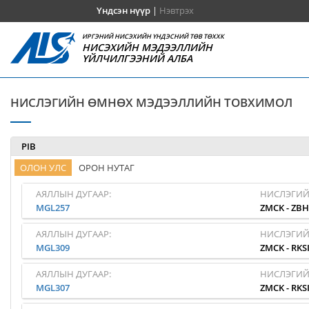
Үндсэн нүүр
|
Нэвтрэх
ИРГЭНИЙ НИСЭХИЙН ҮНДЭСНИЙ ТӨВ ТӨХХК
НИСЭХИЙН МЭДЭЭЛЛИЙН
ҮЙЛЧИЛГЭЭНИЙ АЛБА
НИСЛЭГИЙН ӨМНӨХ МЭДЭЭЛЛИЙН ТОВХИМОЛ
PIB
ОЛОН УЛС
ОРОН НУТАГ
АЯЛЛЫН ДУГААР:
НИСЛЭГИЙ
MGL257
ZMCK
-
ZB
АЯЛЛЫН ДУГААР:
НИСЛЭГИЙ
MGL309
ZMCK
-
RKS
АЯЛЛЫН ДУГААР:
НИСЛЭГИЙ
MGL307
ZMCK
-
RKS