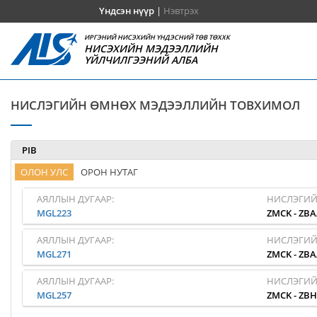
Үндсэн нүүр
|
Нэвтрэх
ИРГЭНИЙ НИСЭХИЙН ҮНДЭСНИЙ ТӨВ ТӨХХК
НИСЭХИЙН МЭДЭЭЛЛИЙН
ҮЙЛЧИЛГЭЭНИЙ АЛБА
НИСЛЭГИЙН ӨМНӨХ МЭДЭЭЛЛИЙН ТОВХИМОЛ
PIB
ОЛОН УЛС
ОРОН НУТАГ
АЯЛЛЫН ДУГААР:
НИСЛЭГИЙ
MGL223
ZMCK
-
ZBA
АЯЛЛЫН ДУГААР:
НИСЛЭГИЙ
MGL271
ZMCK
-
ZBA
АЯЛЛЫН ДУГААР:
НИСЛЭГИЙ
MGL257
ZMCK
-
ZB