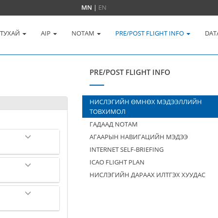
MN
|
EN
 ТУХАЙ
AIP
NOTAM
PRE/POST FLIGHT INFO
DAT
PRE/POST FLIGHT INFO
НИСЛЭГИЙН ӨМНӨХ МЭДЭЭЛЛИЙН
ТОВХИМОЛ
ГАДААД NOTAM
АГААРЫН НАВИГАЦИЙН МЭДЭЭ
INTERNET SELF-BRIEFING
ICAO FLIGHT PLAN
НИСЛЭГИЙН ДАРААХ ИЛТГЭХ ХУУДАС