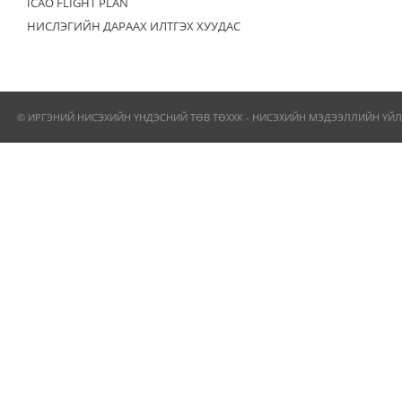
ICAO FLIGHT PLAN
НИСЛЭГИЙН ДАРААХ ИЛТГЭХ ХУУДАС
© ИРГЭНИЙ НИСЭХИЙН ҮНДЭСНИЙ ТӨВ ТӨХХК - НИСЭХИЙН МЭДЭЭЛЛИЙН ҮЙЛ