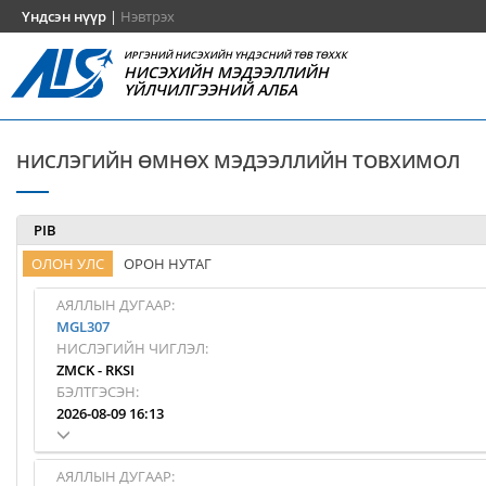
Үндсэн нүүр
|
Нэвтрэх
ИРГЭНИЙ НИСЭХИЙН ҮНДЭСНИЙ ТӨВ ТӨХХК
НИСЭХИЙН МЭДЭЭЛЛИЙН
ҮЙЛЧИЛГЭЭНИЙ АЛБА
НИСЛЭГИЙН ӨМНӨХ МЭДЭЭЛЛИЙН ТОВХИМОЛ
PIB
ОЛОН УЛС
ОРОН НУТАГ
АЯЛЛЫН ДУГААР:
MGL307
НИСЛЭГИЙН ЧИГЛЭЛ:
ZMCK
-
RKSI
БЭЛТГЭСЭН:
2026-08-09 16:13
АЯЛЛЫН ДУГААР: