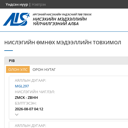
Үндсэн нүүр
|
Нэвтрэх
ИРГЭНИЙ НИСЭХИЙН ҮНДЭСНИЙ ТӨВ ТӨХХК
НИСЭХИЙН МЭДЭЭЛЛИЙН
ҮЙЛЧИЛГЭЭНИЙ АЛБА
НИСЛЭГИЙН ӨМНӨХ МЭДЭЭЛЛИЙН ТОВХИМОЛ
PIB
ОЛОН УЛС
ОРОН НУТАГ
АЯЛЛЫН ДУГААР:
MGL297
НИСЛЭГИЙН ЧИГЛЭЛ:
ZMCK
-
ZBHH
БЭЛТГЭСЭН:
2026-08-07 04:12
АЯЛЛЫН ДУГААР: