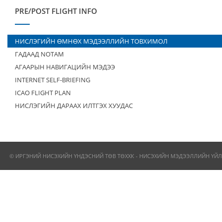
PRE/POST FLIGHT INFO
НИСЛЭГИЙН ӨМНӨХ МЭДЭЭЛЛИЙН ТОВХИМОЛ
ГАДААД NOTAM
АГААРЫН НАВИГАЦИЙН МЭДЭЭ
INTERNET SELF-BRIEFING
ICAO FLIGHT PLAN
НИСЛЭГИЙН ДАРААХ ИЛТГЭХ ХУУДАС
© ИРГЭНИЙ НИСЭХИЙН ҮНДЭСНИЙ ТӨВ ТӨХХК - НИСЭХИЙН МЭДЭЭЛЛИЙН ҮЙЛ