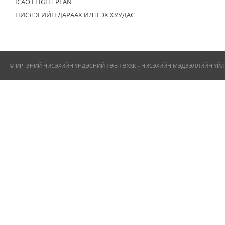
ICAO FLIGHT PLAN
НИСЛЭГИЙН ДАРААХ ИЛТГЭХ ХУУДАС
© ИРГЭНИЙ НИСЭХИЙН ҮНДЭСНИЙ ТӨВ ТӨХХК - НИСЭХИЙН МЭДЭЭЛЛИЙН ҮЙЛ