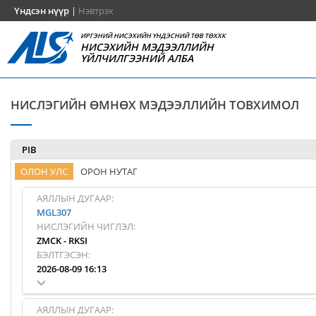
Үндсэн нүүр
|
Нэвтрэх
ИРГЭНИЙ НИСЭХИЙН ҮНДЭСНИЙ ТӨВ ТӨХХК
НИСЭХИЙН МЭДЭЭЛЛИЙН
ҮЙЛЧИЛГЭЭНИЙ АЛБА
НИСЛЭГИЙН ӨМНӨХ МЭДЭЭЛЛИЙН ТОВХИМОЛ
PIB
ОЛОН УЛС
ОРОН НУТАГ
АЯЛЛЫН ДУГААР:
MGL307
НИСЛЭГИЙН ЧИГЛЭЛ:
ZMCK
-
RKSI
БЭЛТГЭСЭН:
2026-08-09 16:13
АЯЛЛЫН ДУГААР: