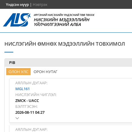
Үндсэн нүүр
|
Нэвтрэх
ИРГЭНИЙ НИСЭХИЙН ҮНДЭСНИЙ ТӨВ ТӨХХК
НИСЭХИЙН МЭДЭЭЛЛИЙН
ҮЙЛЧИЛГЭЭНИЙ АЛБА
НИСЛЭГИЙН ӨМНӨХ МЭДЭЭЛЛИЙН ТОВХИМОЛ
PIB
ОЛОН УЛС
ОРОН НУТАГ
АЯЛЛЫН ДУГААР:
MGL161
НИСЛЭГИЙН ЧИГЛЭЛ:
ZMCK
-
UACC
БЭЛТГЭСЭН:
2026-08-11 04:27
АЯЛЛЫН ДУГААР: