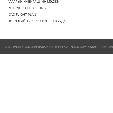
АГААРЫН НАВИГАЦИЙН МЭДЭЭ
INTERNET SELF-BRIEFING
ICAO FLIGHT PLAN
НИСЛЭГИЙН ДАРААХ ИЛТГЭХ ХУУДАС
© ИРГЭНИЙ НИСЭХИЙН ҮНДЭСНИЙ ТӨВ ТӨХХК - НИСЭХИЙН МЭДЭЭЛЛИЙН ҮЙЛ