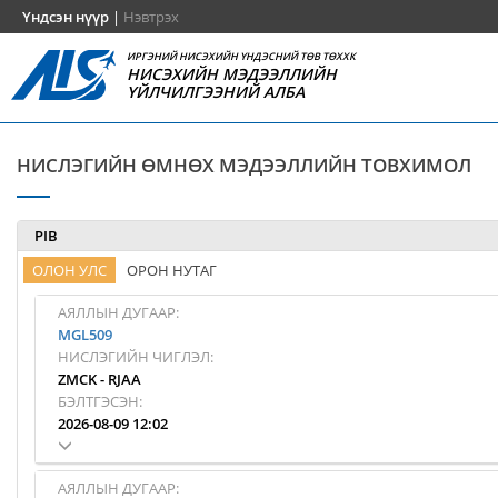
Үндсэн нүүр
|
Нэвтрэх
ИРГЭНИЙ НИСЭХИЙН ҮНДЭСНИЙ ТӨВ ТӨХХК
НИСЭХИЙН МЭДЭЭЛЛИЙН
ҮЙЛЧИЛГЭЭНИЙ АЛБА
НИСЛЭГИЙН ӨМНӨХ МЭДЭЭЛЛИЙН ТОВХИМОЛ
PIB
ОЛОН УЛС
ОРОН НУТАГ
АЯЛЛЫН ДУГААР:
MGL509
НИСЛЭГИЙН ЧИГЛЭЛ:
ZMCK
-
RJAA
БЭЛТГЭСЭН:
2026-08-09 12:02
АЯЛЛЫН ДУГААР: