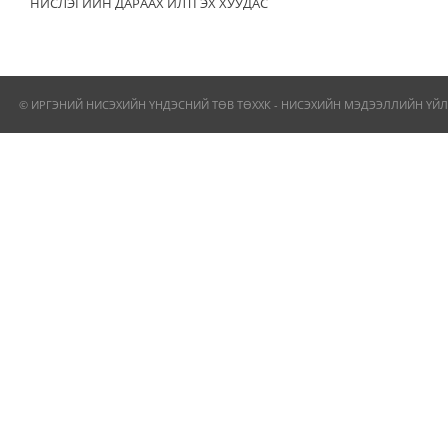
НИСЛЭГИЙН ДАРААХ ИЛТГЭХ ХУУДАС
© ИРГЭНИЙ НИСЭХИЙН ҮНДЭСНИЙ ТӨВ ТӨХХК - НИСЭХИЙН МЭДЭЭЛЛИЙН ҮЙЛ