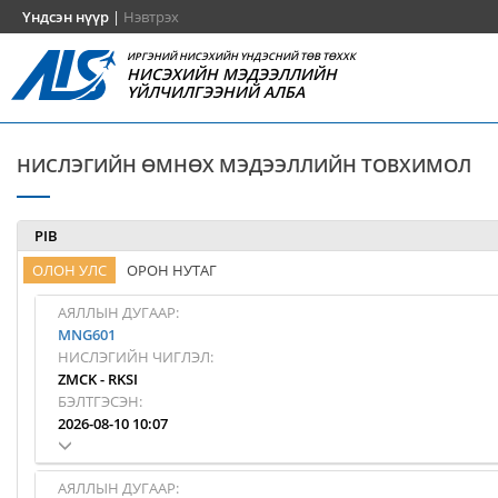
Үндсэн нүүр
|
Нэвтрэх
ИРГЭНИЙ НИСЭХИЙН ҮНДЭСНИЙ ТӨВ ТӨХХК
НИСЭХИЙН МЭДЭЭЛЛИЙН
ҮЙЛЧИЛГЭЭНИЙ АЛБА
НИСЛЭГИЙН ӨМНӨХ МЭДЭЭЛЛИЙН ТОВХИМОЛ
PIB
ОЛОН УЛС
ОРОН НУТАГ
АЯЛЛЫН ДУГААР:
MNG601
НИСЛЭГИЙН ЧИГЛЭЛ:
ZMCK
-
RKSI
БЭЛТГЭСЭН:
2026-08-10 10:07
АЯЛЛЫН ДУГААР: