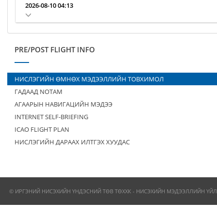
2026-08-10 04:13
PRE/POST FLIGHT INFO
НИСЛЭГИЙН ӨМНӨХ МЭДЭЭЛЛИЙН ТОВХИМОЛ
ГАДААД NOTAM
АГААРЫН НАВИГАЦИЙН МЭДЭЭ
INTERNET SELF-BRIEFING
ICAO FLIGHT PLAN
НИСЛЭГИЙН ДАРААХ ИЛТГЭХ ХУУДАС
© ИРГЭНИЙ НИСЭХИЙН ҮНДЭСНИЙ ТӨВ ТӨХХК - НИСЭХИЙН МЭДЭЭЛЛИЙН ҮЙЛ