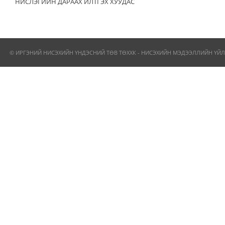
НИСЛЭГИЙН ДАРААХ ИЛТГЭХ ХУУДАС
© ИРГЭНИЙ НИСЭХИЙН ҮНДЭСНИЙ ТӨВ ТӨХХК - НИСЭХИЙН МЭДЭЭЛЛИЙН ҮЙЛ