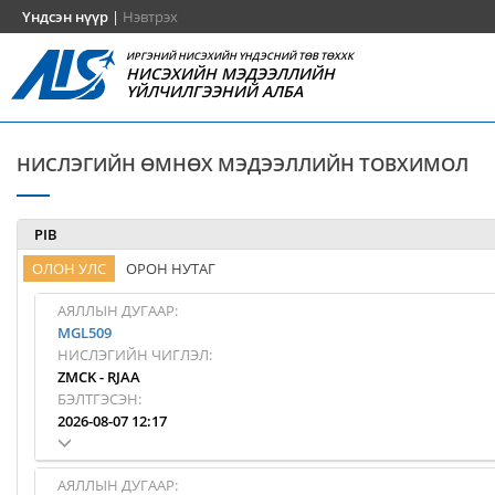
Үндсэн нүүр
|
Нэвтрэх
ИРГЭНИЙ НИСЭХИЙН ҮНДЭСНИЙ ТӨВ ТӨХХК
НИСЭХИЙН МЭДЭЭЛЛИЙН
ҮЙЛЧИЛГЭЭНИЙ АЛБА
НИСЛЭГИЙН ӨМНӨХ МЭДЭЭЛЛИЙН ТОВХИМОЛ
PIB
ОЛОН УЛС
ОРОН НУТАГ
АЯЛЛЫН ДУГААР:
MGL509
НИСЛЭГИЙН ЧИГЛЭЛ:
ZMCK
-
RJAA
БЭЛТГЭСЭН:
2026-08-07 12:17
АЯЛЛЫН ДУГААР: