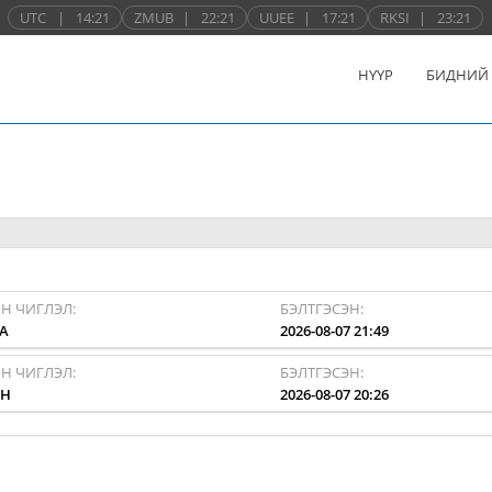
UTC
|
14:21
ZMUB
|
22:21
UUEE
|
17:21
RKSI
|
23:21
НҮҮР
БИДНИЙ
Н ЧИГЛЭЛ:
БЭЛТГЭСЭН:
A
2026-08-07 21:49
Н ЧИГЛЭЛ:
БЭЛТГЭСЭН:
HH
2026-08-07 20:26