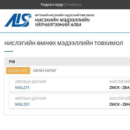
Үндсэн нүүр
|
Нэвтрэх
ИРГЭНИЙ НИСЭХИЙН ҮНДЭСНИЙ ТӨВ ТӨХХК
НИСЭХИЙН МЭДЭЭЛЛИЙН
ҮЙЛЧИЛГЭЭНИЙ АЛБА
НИСЛЭГИЙН ӨМНӨХ МЭДЭЭЛЛИЙН ТОВХИМОЛ
PIB
ОЛОН УЛС
ОРОН НУТАГ
АЯЛЛЫН ДУГААР:
НИСЛЭГИЙ
MGL271
ZMCK
-
ZBA
АЯЛЛЫН ДУГААР:
НИСЛЭГИЙ
MGL257
ZMCK
-
ZB