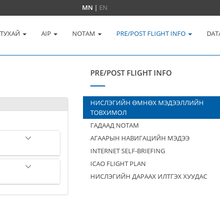
MN
|
EN
 ТУХАЙ
AIP
NOTAM
PRE/POST FLIGHT INFO
DAT
PRE/POST FLIGHT INFO
НИСЛЭГИЙН ӨМНӨХ МЭДЭЭЛЛИЙН
ТОВХИМОЛ
ГАДААД NOTAM
АГААРЫН НАВИГАЦИЙН МЭДЭЭ
INTERNET SELF-BRIEFING
ICAO FLIGHT PLAN
НИСЛЭГИЙН ДАРААХ ИЛТГЭХ ХУУДАС