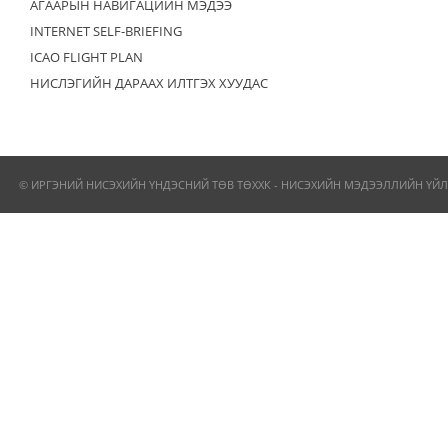
АГААРЫН НАВИГАЦИЙН МЭДЭЭ
INTERNET SELF-BRIEFING
ICAO FLIGHT PLAN
НИСЛЭГИЙН ДАРААХ ИЛТГЭХ ХУУДАС
© ИРГЭНИЙ НИСЭХИЙН ҮНДЭСНИЙ ТӨВ ТӨХХК - НИСЭХИЙН МЭДЭЭЛЛИЙН ҮЙЛ