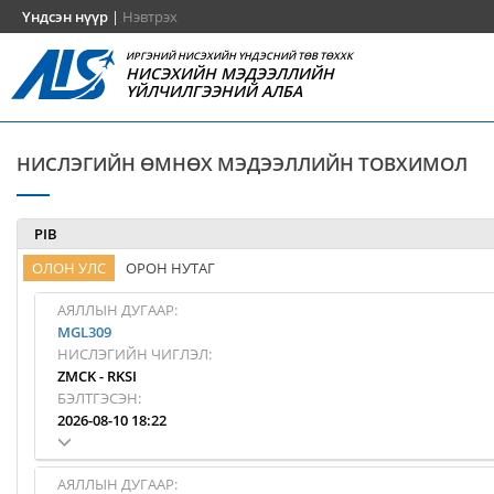
Үндсэн нүүр
|
Нэвтрэх
ИРГЭНИЙ НИСЭХИЙН ҮНДЭСНИЙ ТӨВ ТӨХХК
НИСЭХИЙН МЭДЭЭЛЛИЙН
ҮЙЛЧИЛГЭЭНИЙ АЛБА
НИСЛЭГИЙН ӨМНӨХ МЭДЭЭЛЛИЙН ТОВХИМОЛ
PIB
ОЛОН УЛС
ОРОН НУТАГ
АЯЛЛЫН ДУГААР:
MGL309
НИСЛЭГИЙН ЧИГЛЭЛ:
ZMCK
-
RKSI
БЭЛТГЭСЭН:
2026-08-10 18:22
АЯЛЛЫН ДУГААР: