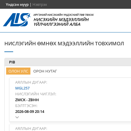
Үндсэн нүүр
|
Нэвтрэх
ИРГЭНИЙ НИСЭХИЙН ҮНДЭСНИЙ ТӨВ ТӨХХК
НИСЭХИЙН МЭДЭЭЛЛИЙН
ҮЙЛЧИЛГЭЭНИЙ АЛБА
НИСЛЭГИЙН ӨМНӨХ МЭДЭЭЛЛИЙН ТОВХИМОЛ
PIB
ОЛОН УЛС
ОРОН НУТАГ
АЯЛЛЫН ДУГААР:
MGL257
НИСЛЭГИЙН ЧИГЛЭЛ:
ZMCK
-
ZBHH
БЭЛТГЭСЭН:
2026-08-09 20:14
АЯЛЛЫН ДУГААР: