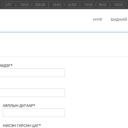
UTC
|
10:03
ZMUB
|
18:03
UUEE
|
13:03
RKSI
|
19:03
НҮҮР
БИДНИЙ
ЭМДЭГ*
АЯЛЛЫН ДУГААР*
НИСЭН ГАРСАН ЦАГ*