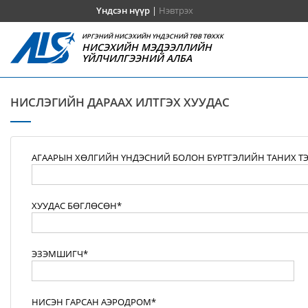
Үндсэн нүүр
|
Нэвтрэх
ИРГЭНИЙ НИСЭХИЙН ҮНДЭСНИЙ ТӨВ ТӨХХК
НИСЭХИЙН МЭДЭЭЛЛИЙН
ҮЙЛЧИЛГЭЭНИЙ АЛБА
НИСЛЭГИЙН ДАРААХ ИЛТГЭХ ХУУДАС
АГААРЫН ХӨЛГИЙН ҮНДЭСНИЙ БОЛОН БҮРТГЭЛИЙН ТАНИХ Т
ХУУДАС БӨГЛӨСӨН*
ЭЗЭМШИГЧ*
НИСЭН ГАРСАН АЭРОДРОМ*