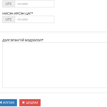
UTC
НИСЭН ИРСЭН ЦАГ*
UTC
ДЭЛГЭРЭНГҮЙ МЭДЭЭЛЭЛ*
ИЛГЭЭХ
ЦУЦЛАХ