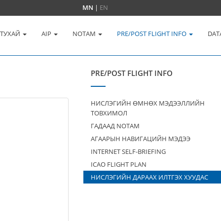
MN
|
EN
 ТУХАЙ
AIP
NOTAM
PRE/POST FLIGHT INFO
DAT
PRE/POST FLIGHT INFO
НИСЛЭГИЙН ӨМНӨХ МЭДЭЭЛЛИЙН
ТОВХИМОЛ
ГАДААД NOTAM
АГААРЫН НАВИГАЦИЙН МЭДЭЭ
INTERNET SELF-BRIEFING
ICAO FLIGHT PLAN
НИСЛЭГИЙН ДАРААХ ИЛТГЭХ ХУУДАС