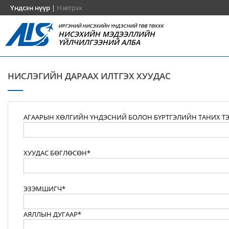
Үндсэн нүүр
|
Нэвтрэх
ИРГЭНИЙ НИСЭХИЙН ҮНДЭСНИЙ ТӨВ ТӨХХК
НИСЭХИЙН МЭДЭЭЛЛИЙН
ҮЙЛЧИЛГЭЭНИЙ АЛБА
НИСЛЭГИЙН ДАРААХ ИЛТГЭХ ХУУДАС
АГААРЫН ХӨЛГИЙН ҮНДЭСНИЙ БОЛОН БҮРТГЭЛИЙН ТАНИХ Т
ХУУДАС БӨГЛӨСӨН*
ЭЗЭМШИГЧ*
АЯЛЛЫН ДУГААР*