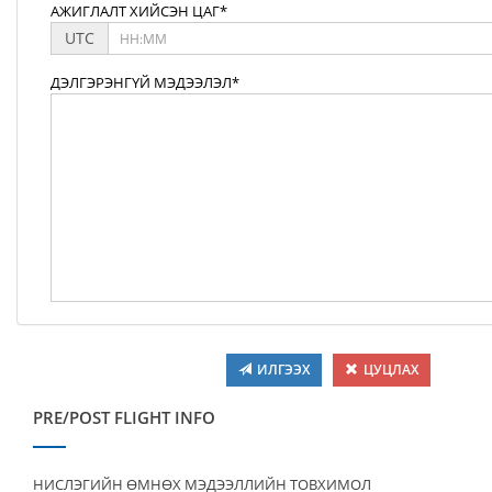
АЖИГЛАЛТ ХИЙСЭН ЦАГ*
UTC
ДЭЛГЭРЭНГҮЙ МЭДЭЭЛЭЛ*
ИЛГЭЭХ
ЦУЦЛАХ
PRE/POST FLIGHT INFO
НИСЛЭГИЙН ӨМНӨХ МЭДЭЭЛЛИЙН ТОВХИМОЛ