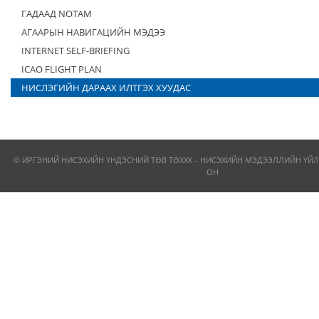
ГАДААД NOTAM
АГААРЫН НАВИГАЦИЙН МЭДЭЭ
INTERNET SELF-BRIEFING
ICAO FLIGHT PLAN
НИСЛЭГИЙН ДАРААХ ИЛТГЭХ ХУУДАС
© ИРГЭНИЙ НИСЭХИЙН ҮНДЭСНИЙ ТӨВ ТӨХХК - НИСЭХИЙН МЭДЭЭЛЛИЙН ҮЙЛ
ОН