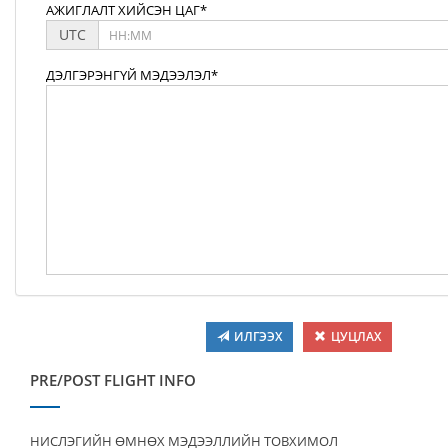
АЖИГЛАЛТ ХИЙСЭН ЦАГ*
UTC
ДЭЛГЭРЭНГҮЙ МЭДЭЭЛЭЛ*
ИЛГЭЭХ
ЦУЦЛАХ
PRE/POST FLIGHT INFO
НИСЛЭГИЙН ӨМНӨХ МЭДЭЭЛЛИЙН ТОВХИМОЛ