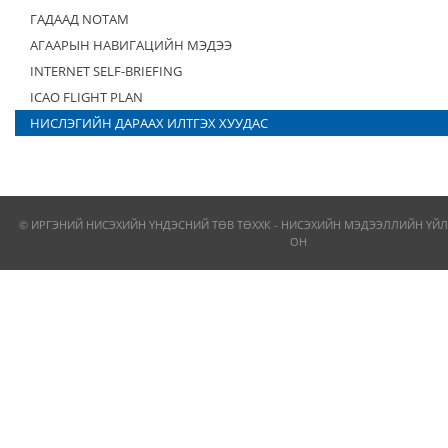
ГАДААД NOTAM
АГААРЫН НАВИГАЦИЙН МЭДЭЭ
INTERNET SELF-BRIEFING
ICAO FLIGHT PLAN
НИСЛЭГИЙН ДАРААХ ИЛТГЭХ ХУУДАС
© ИРГЭНИЙ НИСЭХИЙН ҮНДЭСНИЙ ТӨВ ТӨХХК - НИСЭХИЙН МЭДЭЭЛЛИЙН ҮЙЛ
ОН