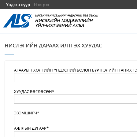
Үндсэн нүүр
|
Нэвтрэх
ИРГЭНИЙ НИСЭХИЙН ҮНДЭСНИЙ ТӨВ ТӨХХК
НИСЭХИЙН МЭДЭЭЛЛИЙН
ҮЙЛЧИЛГЭЭНИЙ АЛБА
НИСЛЭГИЙН ДАРААХ ИЛТГЭХ ХУУДАС
АГААРЫН ХӨЛГИЙН ҮНДЭСНИЙ БОЛОН БҮРТГЭЛИЙН ТАНИХ Т
ХУУДАС БӨГЛӨСӨН*
ЭЗЭМШИГЧ*
АЯЛЛЫН ДУГААР*