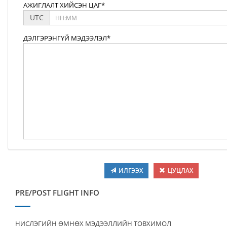
АЖИГЛАЛТ ХИЙСЭН ЦАГ*
UTC
ДЭЛГЭРЭНГҮЙ МЭДЭЭЛЭЛ*
ИЛГЭЭХ
ЦУЦЛАХ
PRE/POST FLIGHT INFO
НИСЛЭГИЙН ӨМНӨХ МЭДЭЭЛЛИЙН ТОВХИМОЛ