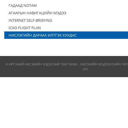
ГАДААД NOTAM
АГААРЫН НАВИГАЦИЙН МЭДЭЭ
INTERNET SELF-BRIEFING
ICAO FLIGHT PLAN
НИСЛЭГИЙН ДАРААХ ИЛТГЭХ ХУУДАС
© ИРГЭНИЙ НИСЭХИЙН ҮНДЭСНИЙ ТӨВ ТӨХХК - НИСЭХИЙН МЭДЭЭЛЛИЙН ҮЙЛ
ОН