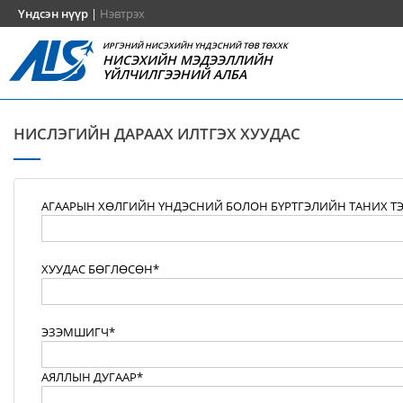
Үндсэн нүүр
|
Нэвтрэх
ИРГЭНИЙ НИСЭХИЙН ҮНДЭСНИЙ ТӨВ ТӨХХК
НИСЭХИЙН МЭДЭЭЛЛИЙН
ҮЙЛЧИЛГЭЭНИЙ АЛБА
НИСЛЭГИЙН ДАРААХ ИЛТГЭХ ХУУДАС
АГААРЫН ХӨЛГИЙН ҮНДЭСНИЙ БОЛОН БҮРТГЭЛИЙН ТАНИХ Т
ХУУДАС БӨГЛӨСӨН*
ЭЗЭМШИГЧ*
АЯЛЛЫН ДУГААР*