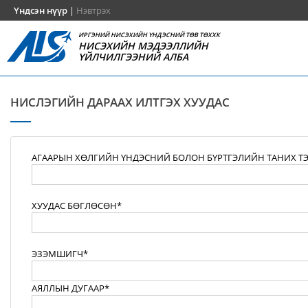
Үндсэн нүүр
|
Нэвтрэх
ИРГЭНИЙ НИСЭХИЙН ҮНДЭСНИЙ ТӨВ ТӨХХК
НИСЭХИЙН МЭДЭЭЛЛИЙН
ҮЙЛЧИЛГЭЭНИЙ АЛБА
НИСЛЭГИЙН ДАРААХ ИЛТГЭХ ХУУДАС
АГААРЫН ХӨЛГИЙН ҮНДЭСНИЙ БОЛОН БҮРТГЭЛИЙН ТАНИХ Т
ХУУДАС БӨГЛӨСӨН*
ЭЗЭМШИГЧ*
АЯЛЛЫН ДУГААР*