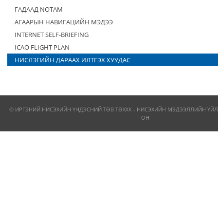
ГАДААД NOTAM
АГААРЫН НАВИГАЦИЙН МЭДЭЭ
INTERNET SELF-BRIEFING
ICAO FLIGHT PLAN
НИСЛЭГИЙН ДАРААХ ИЛТГЭХ ХУУДАС
© ИРГЭНИЙ НИСЭХИЙН ҮНДЭСНИЙ ТӨВ ТӨХХК - НИСЭХИЙН МЭДЭЭЛЛИЙН ҮЙЛ
ОН