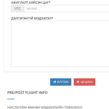
АЖИГЛАЛТ ХИЙСЭН ЦАГ*
UTC
ДЭЛГЭРЭНГҮЙ МЭДЭЭЛЭЛ*
ИЛГЭЭХ
ЦУЦЛАХ
PRE/POST FLIGHT INFO
НИСЛЭГИЙН ӨМНӨХ МЭДЭЭЛЛИЙН ТОВХИМОЛ