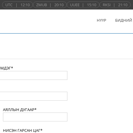
UTC
|
12:10
ZMUB
|
20:10
UUEE
|
15:10
RKSI
|
21:10
НҮҮР
БИДНИЙ
ЭМДЭГ*
АЯЛЛЫН ДУГААР*
НИСЭН ГАРСАН ЦАГ*