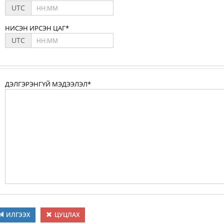
UTC
НИСЭН ИРСЭН ЦАГ*
UTC
ДЭЛГЭРЭНГҮЙ МЭДЭЭЛЭЛ*
ИЛГЭЭХ
ЦУЦЛАХ