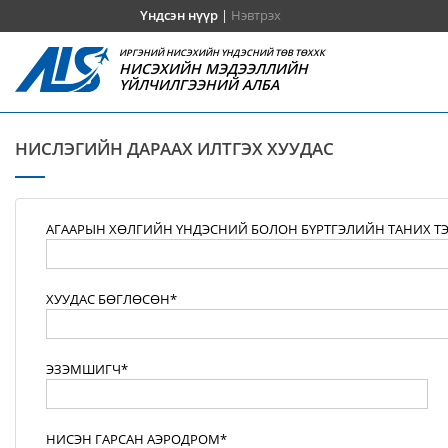
Үндсэн нүүр
|
Нэвтрэх
ИРГЭНИЙ НИСЭХИЙН ҮНДЭСНИЙ ТӨВ ТӨХХК
НИСЭХИЙН МЭДЭЭЛЛИЙН
ҮЙЛЧИЛГЭЭНИЙ АЛБА
НИСЛЭГИЙН ДАРААХ ИЛТГЭХ ХУУДАС
АГААРЫН ХӨЛГИЙН ҮНДЭСНИЙ БОЛОН БҮРТГЭЛИЙН ТАНИХ Т
ХУУДАС БӨГЛӨСӨН*
ЭЗЭМШИГЧ*
НИСЭН ГАРСАН АЭРОДРОМ*