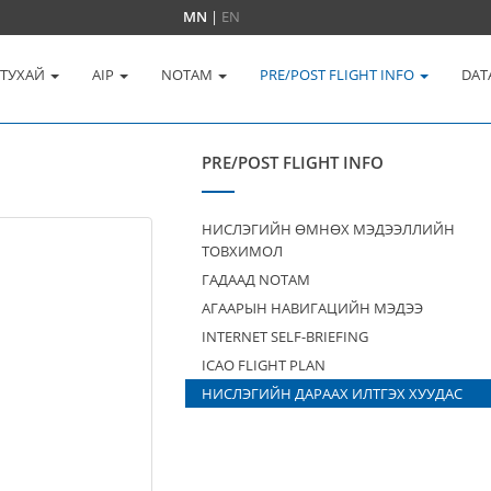
MN
|
EN
 ТУХАЙ
AIP
NOTAM
PRE/POST FLIGHT INFO
DAT
PRE/POST FLIGHT INFO
НИСЛЭГИЙН ӨМНӨХ МЭДЭЭЛЛИЙН
ТОВХИМОЛ
ГАДААД NOTAM
АГААРЫН НАВИГАЦИЙН МЭДЭЭ
INTERNET SELF-BRIEFING
ICAO FLIGHT PLAN
НИСЛЭГИЙН ДАРААХ ИЛТГЭХ ХУУДАС