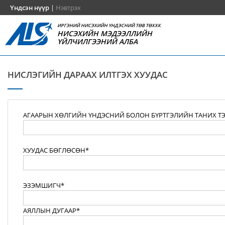
Үндсэн нүүр
|
Нэвтрэх
ИРГЭНИЙ НИСЭХИЙН ҮНДЭСНИЙ ТӨВ ТӨХХК
НИСЭХИЙН МЭДЭЭЛЛИЙН
ҮЙЛЧИЛГЭЭНИЙ АЛБА
НИСЛЭГИЙН ДАРААХ ИЛТГЭХ ХУУДАС
АГААРЫН ХӨЛГИЙН ҮНДЭСНИЙ БОЛОН БҮРТГЭЛИЙН ТАНИХ Т
ХУУДАС БӨГЛӨСӨН*
ЭЗЭМШИГЧ*
АЯЛЛЫН ДУГААР*