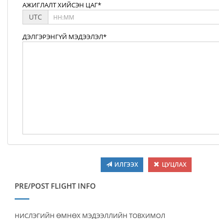
АЖИГЛАЛТ ХИЙСЭН ЦАГ*
UTC
ДЭЛГЭРЭНГҮЙ МЭДЭЭЛЭЛ*
ИЛГЭЭХ
ЦУЦЛАХ
PRE/POST FLIGHT INFO
НИСЛЭГИЙН ӨМНӨХ МЭДЭЭЛЛИЙН ТОВХИМОЛ