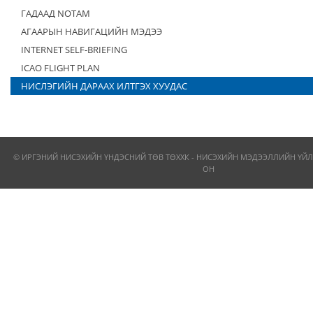
ГАДААД NOTAM
АГААРЫН НАВИГАЦИЙН МЭДЭЭ
INTERNET SELF-BRIEFING
ICAO FLIGHT PLAN
НИСЛЭГИЙН ДАРААХ ИЛТГЭХ ХУУДАС
© ИРГЭНИЙ НИСЭХИЙН ҮНДЭСНИЙ ТӨВ ТӨХХК - НИСЭХИЙН МЭДЭЭЛЛИЙН ҮЙЛ
ОН