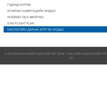
ГАДААД NOTAM
АГААРЫН НАВИГАЦИЙН МЭДЭЭ
INTERNET SELF-BRIEFING
ICAO FLIGHT PLAN
НИСЛЭГИЙН ДАРААХ ИЛТГЭХ ХУУДАС
© ИРГЭНИЙ НИСЭХИЙН ҮНДЭСНИЙ ТӨВ ТӨХХК - НИСЭХИЙН МЭДЭЭЛЛИЙН ҮЙЛ
ОН