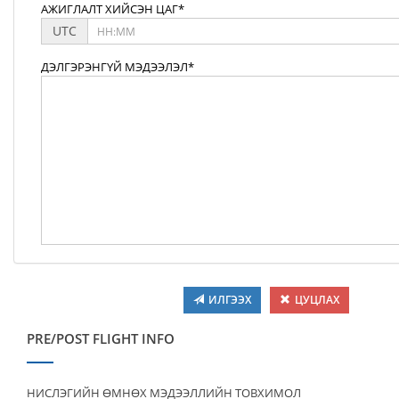
АЖИГЛАЛТ ХИЙСЭН ЦАГ*
UTC
ДЭЛГЭРЭНГҮЙ МЭДЭЭЛЭЛ*
ИЛГЭЭХ
ЦУЦЛАХ
PRE/POST FLIGHT INFO
НИСЛЭГИЙН ӨМНӨХ МЭДЭЭЛЛИЙН ТОВХИМОЛ