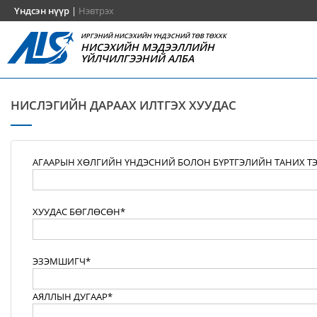
Үндсэн нүүр
|
Нэвтрэх
ИРГЭНИЙ НИСЭХИЙН ҮНДЭСНИЙ ТӨВ ТӨХХК
НИСЭХИЙН МЭДЭЭЛЛИЙН
ҮЙЛЧИЛГЭЭНИЙ АЛБА
НИСЛЭГИЙН ДАРААХ ИЛТГЭХ ХУУДАС
АГААРЫН ХӨЛГИЙН ҮНДЭСНИЙ БОЛОН БҮРТГЭЛИЙН ТАНИХ Т
ХУУДАС БӨГЛӨСӨН*
ЭЗЭМШИГЧ*
АЯЛЛЫН ДУГААР*