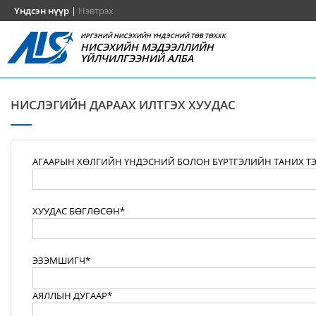
Үндсэн нүүр
|
Нэвтрэх
ИРГЭНИЙ НИСЭХИЙН ҮНДЭСНИЙ ТӨВ ТӨХХК
НИСЭХИЙН МЭДЭЭЛЛИЙН
ҮЙЛЧИЛГЭЭНИЙ АЛБА
НИСЛЭГИЙН ДАРААХ ИЛТГЭХ ХУУДАС
АГААРЫН ХӨЛГИЙН ҮНДЭСНИЙ БОЛОН БҮРТГЭЛИЙН ТАНИХ Т
ХУУДАС БӨГЛӨСӨН*
ЭЗЭМШИГЧ*
АЯЛЛЫН ДУГААР*