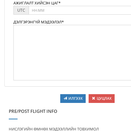
АЖИГЛАЛТ ХИЙСЭН ЦАГ*
UTC
ДЭЛГЭРЭНГҮЙ МЭДЭЭЛЭЛ*
ИЛГЭЭХ
ЦУЦЛАХ
PRE/POST FLIGHT INFO
НИСЛЭГИЙН ӨМНӨХ МЭДЭЭЛЛИЙН ТОВХИМОЛ