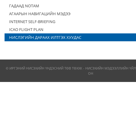
ГАДААД NOTAM
АГААРЫН НАВИГАЦИЙН МЭДЭЭ
INTERNET SELF-BRIEFING
ICAO FLIGHT PLAN
НИСЛЭГИЙН ДАРААХ ИЛТГЭХ ХУУДАС
© ИРГЭНИЙ НИСЭХИЙН ҮНДЭСНИЙ ТӨВ ТӨХХК - НИСЭХИЙН МЭДЭЭЛЛИЙН ҮЙЛ
ОН