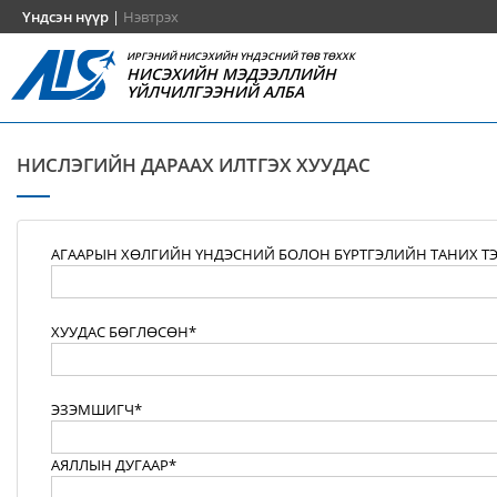
Үндсэн нүүр
|
Нэвтрэх
ИРГЭНИЙ НИСЭХИЙН ҮНДЭСНИЙ ТӨВ ТӨХХК
НИСЭХИЙН МЭДЭЭЛЛИЙН
ҮЙЛЧИЛГЭЭНИЙ АЛБА
НИСЛЭГИЙН ДАРААХ ИЛТГЭХ ХУУДАС
АГААРЫН ХӨЛГИЙН ҮНДЭСНИЙ БОЛОН БҮРТГЭЛИЙН ТАНИХ Т
ХУУДАС БӨГЛӨСӨН*
ЭЗЭМШИГЧ*
АЯЛЛЫН ДУГААР*