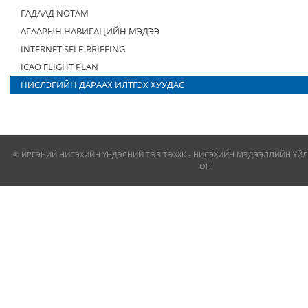
ГАДААД NOTAM
АГААРЫН НАВИГАЦИЙН МЭДЭЭ
INTERNET SELF-BRIEFING
ICAO FLIGHT PLAN
НИСЛЭГИЙН ДАРААХ ИЛТГЭХ ХУУДАС
© ИРГЭНИЙ НИСЭХИЙН ҮНДЭСНИЙ ТӨВ ТӨХХК - НИСЭХИЙН МЭДЭЭЛЛИЙН ҮЙЛ
ОН