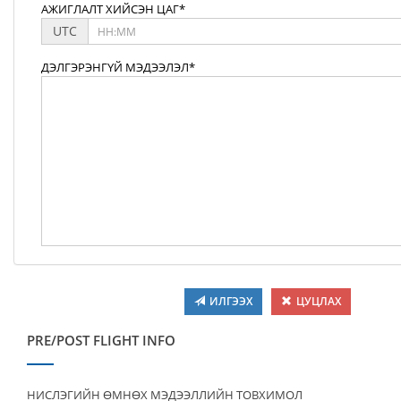
АЖИГЛАЛТ ХИЙСЭН ЦАГ*
UTC
ДЭЛГЭРЭНГҮЙ МЭДЭЭЛЭЛ*
ИЛГЭЭХ
ЦУЦЛАХ
PRE/POST FLIGHT INFO
НИСЛЭГИЙН ӨМНӨХ МЭДЭЭЛЛИЙН ТОВХИМОЛ