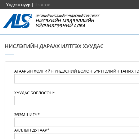
Үндсэн нүүр
|
Нэвтрэх
ИРГЭНИЙ НИСЭХИЙН ҮНДЭСНИЙ ТӨВ ТӨХХК
НИСЭХИЙН МЭДЭЭЛЛИЙН
ҮЙЛЧИЛГЭЭНИЙ АЛБА
НИСЛЭГИЙН ДАРААХ ИЛТГЭХ ХУУДАС
АГААРЫН ХӨЛГИЙН ҮНДЭСНИЙ БОЛОН БҮРТГЭЛИЙН ТАНИХ Т
ХУУДАС БӨГЛӨСӨН*
ЭЗЭМШИГЧ*
АЯЛЛЫН ДУГААР*