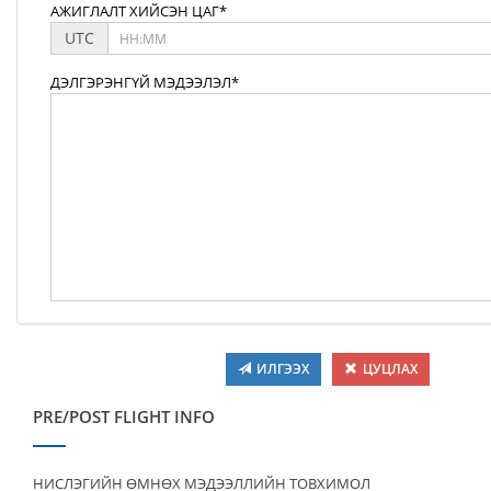
АЖИГЛАЛТ ХИЙСЭН ЦАГ*
UTC
ДЭЛГЭРЭНГҮЙ МЭДЭЭЛЭЛ*
ИЛГЭЭХ
ЦУЦЛАХ
PRE/POST FLIGHT INFO
НИСЛЭГИЙН ӨМНӨХ МЭДЭЭЛЛИЙН ТОВХИМОЛ