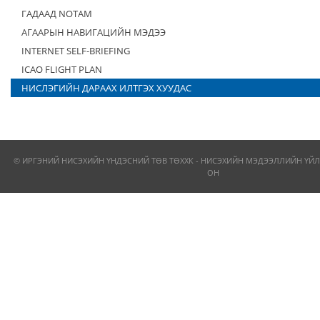
ГАДААД NOTAM
АГААРЫН НАВИГАЦИЙН МЭДЭЭ
INTERNET SELF-BRIEFING
ICAO FLIGHT PLAN
НИСЛЭГИЙН ДАРААХ ИЛТГЭХ ХУУДАС
© ИРГЭНИЙ НИСЭХИЙН ҮНДЭСНИЙ ТӨВ ТӨХХК - НИСЭХИЙН МЭДЭЭЛЛИЙН ҮЙЛ
ОН