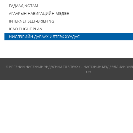
ГАДААД NOTAM
АГААРЫН НАВИГАЦИЙН МЭДЭЭ
INTERNET SELF-BRIEFING
ICAO FLIGHT PLAN
НИСЛЭГИЙН ДАРААХ ИЛТГЭХ ХУУДАС
© ИРГЭНИЙ НИСЭХИЙН ҮНДЭСНИЙ ТӨВ ТӨХХК - НИСЭХИЙН МЭДЭЭЛЛИЙН ҮЙЛ
ОН