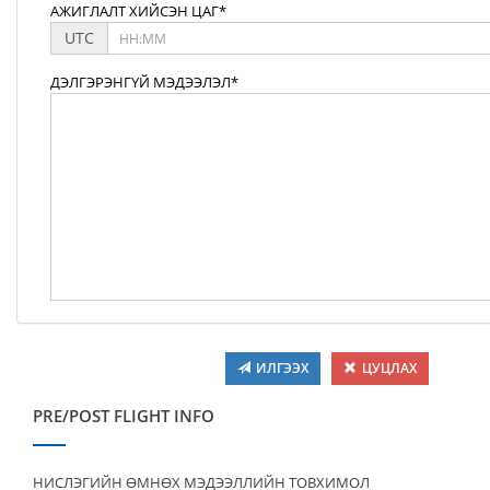
АЖИГЛАЛТ ХИЙСЭН ЦАГ*
UTC
ДЭЛГЭРЭНГҮЙ МЭДЭЭЛЭЛ*
ИЛГЭЭХ
ЦУЦЛАХ
PRE/POST FLIGHT INFO
НИСЛЭГИЙН ӨМНӨХ МЭДЭЭЛЛИЙН ТОВХИМОЛ