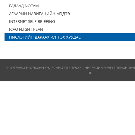
ГАДААД NOTAM
АГААРЫН НАВИГАЦИЙН МЭДЭЭ
INTERNET SELF-BRIEFING
ICAO FLIGHT PLAN
НИСЛЭГИЙН ДАРААХ ИЛТГЭХ ХУУДАС
© ИРГЭНИЙ НИСЭХИЙН ҮНДЭСНИЙ ТӨВ ТӨХХК - НИСЭХИЙН МЭДЭЭЛЛИЙН ҮЙЛ
ОН