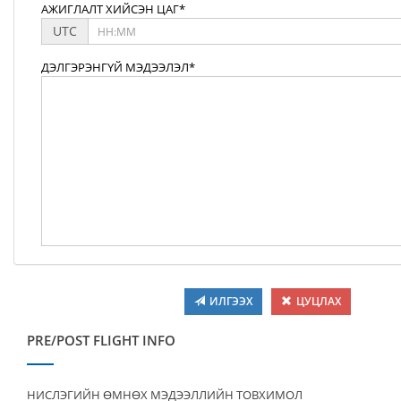
АЖИГЛАЛТ ХИЙСЭН ЦАГ*
UTC
ДЭЛГЭРЭНГҮЙ МЭДЭЭЛЭЛ*
ИЛГЭЭХ
ЦУЦЛАХ
PRE/POST FLIGHT INFO
НИСЛЭГИЙН ӨМНӨХ МЭДЭЭЛЛИЙН ТОВХИМОЛ