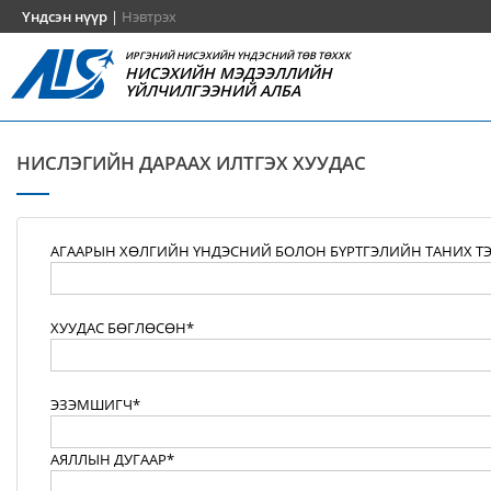
Үндсэн нүүр
|
Нэвтрэх
ИРГЭНИЙ НИСЭХИЙН ҮНДЭСНИЙ ТӨВ ТӨХХК
НИСЭХИЙН МЭДЭЭЛЛИЙН
ҮЙЛЧИЛГЭЭНИЙ АЛБА
НИСЛЭГИЙН ДАРААХ ИЛТГЭХ ХУУДАС
АГААРЫН ХӨЛГИЙН ҮНДЭСНИЙ БОЛОН БҮРТГЭЛИЙН ТАНИХ Т
ХУУДАС БӨГЛӨСӨН*
ЭЗЭМШИГЧ*
АЯЛЛЫН ДУГААР*