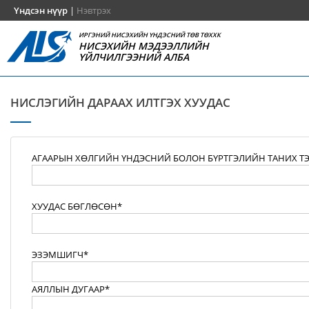
Үндсэн нүүр
|
Нэвтрэх
ИРГЭНИЙ НИСЭХИЙН ҮНДЭСНИЙ ТӨВ ТӨХХК
НИСЭХИЙН МЭДЭЭЛЛИЙН
ҮЙЛЧИЛГЭЭНИЙ АЛБА
НИСЛЭГИЙН ДАРААХ ИЛТГЭХ ХУУДАС
АГААРЫН ХӨЛГИЙН ҮНДЭСНИЙ БОЛОН БҮРТГЭЛИЙН ТАНИХ Т
ХУУДАС БӨГЛӨСӨН*
ЭЗЭМШИГЧ*
АЯЛЛЫН ДУГААР*