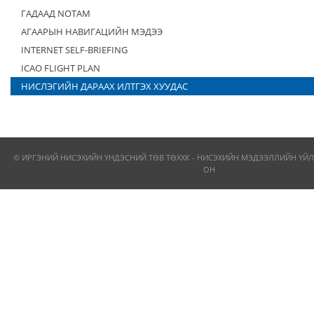
ГАДААД NOTAM
АГААРЫН НАВИГАЦИЙН МЭДЭЭ
INTERNET SELF-BRIEFING
ICAO FLIGHT PLAN
НИСЛЭГИЙН ДАРААХ ИЛТГЭХ ХУУДАС
© ИРГЭНИЙ НИСЭХИЙН ҮНДЭСНИЙ ТӨВ ТӨХХК - НИСЭХИЙН МЭДЭЭЛЛИЙН ҮЙЛ
ОН