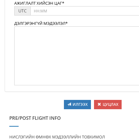
АЖИГЛАЛТ ХИЙСЭН ЦАГ*
UTC
ДЭЛГЭРЭНГҮЙ МЭДЭЭЛЭЛ*
ИЛГЭЭХ
ЦУЦЛАХ
PRE/POST FLIGHT INFO
НИСЛЭГИЙН ӨМНӨХ МЭДЭЭЛЛИЙН ТОВХИМОЛ