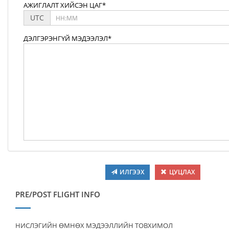
АЖИГЛАЛТ ХИЙСЭН ЦАГ*
UTC
ДЭЛГЭРЭНГҮЙ МЭДЭЭЛЭЛ*
ИЛГЭЭХ
ЦУЦЛАХ
PRE/POST FLIGHT INFO
НИСЛЭГИЙН ӨМНӨХ МЭДЭЭЛЛИЙН ТОВХИМОЛ