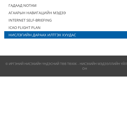
ГАДААД NOTAM
АГААРЫН НАВИГАЦИЙН МЭДЭЭ
INTERNET SELF-BRIEFING
ICAO FLIGHT PLAN
НИСЛЭГИЙН ДАРААХ ИЛТГЭХ ХУУДАС
© ИРГЭНИЙ НИСЭХИЙН ҮНДЭСНИЙ ТӨВ ТӨХХК - НИСЭХИЙН МЭДЭЭЛЛИЙН ҮЙЛ
ОН