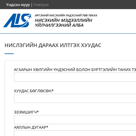
Үндсэн нүүр
|
Нэвтрэх
ИРГЭНИЙ НИСЭХИЙН ҮНДЭСНИЙ ТӨВ ТӨХХК
НИСЭХИЙН МЭДЭЭЛЛИЙН
ҮЙЛЧИЛГЭЭНИЙ АЛБА
НИСЛЭГИЙН ДАРААХ ИЛТГЭХ ХУУДАС
АГААРЫН ХӨЛГИЙН ҮНДЭСНИЙ БОЛОН БҮРТГЭЛИЙН ТАНИХ Т
ХУУДАС БӨГЛӨСӨН*
ЭЗЭМШИГЧ*
АЯЛЛЫН ДУГААР*