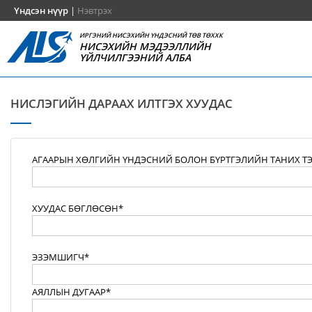
Үндсэн нүүр
|
Нэвтрэх
ИРГЭНИЙ НИСЭХИЙН ҮНДЭСНИЙ ТӨВ ТӨХХК
НИСЭХИЙН МЭДЭЭЛЛИЙН
ҮЙЛЧИЛГЭЭНИЙ АЛБА
НИСЛЭГИЙН ДАРААХ ИЛТГЭХ ХУУДАС
АГААРЫН ХӨЛГИЙН ҮНДЭСНИЙ БОЛОН БҮРТГЭЛИЙН ТАНИХ Т
ХУУДАС БӨГЛӨСӨН*
ЭЗЭМШИГЧ*
АЯЛЛЫН ДУГААР*