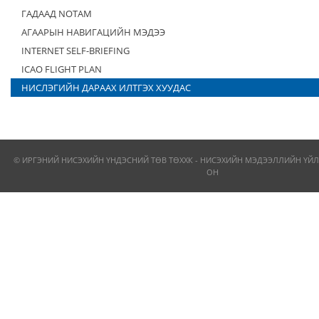
ГАДААД NOTAM
АГААРЫН НАВИГАЦИЙН МЭДЭЭ
INTERNET SELF-BRIEFING
ICAO FLIGHT PLAN
НИСЛЭГИЙН ДАРААХ ИЛТГЭХ ХУУДАС
© ИРГЭНИЙ НИСЭХИЙН ҮНДЭСНИЙ ТӨВ ТӨХХК - НИСЭХИЙН МЭДЭЭЛЛИЙН ҮЙЛ
ОН