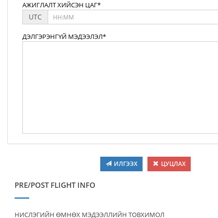
АЖИГЛАЛТ ХИЙСЭН ЦАГ*
UTC
ДЭЛГЭРЭНГҮЙ МЭДЭЭЛЭЛ*
ИЛГЭЭХ
ЦУЦЛАХ
PRE/POST FLIGHT INFO
НИСЛЭГИЙН ӨМНӨХ МЭДЭЭЛЛИЙН ТОВХИМОЛ