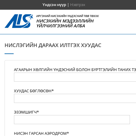
Үндсэн нүүр
|
Нэвтрэх
ИРГЭНИЙ НИСЭХИЙН ҮНДЭСНИЙ ТӨВ ТӨХХК
НИСЭХИЙН МЭДЭЭЛЛИЙН
ҮЙЛЧИЛГЭЭНИЙ АЛБА
НИСЛЭГИЙН ДАРААХ ИЛТГЭХ ХУУДАС
АГААРЫН ХӨЛГИЙН ҮНДЭСНИЙ БОЛОН БҮРТГЭЛИЙН ТАНИХ Т
ХУУДАС БӨГЛӨСӨН*
ЭЗЭМШИГЧ*
НИСЭН ГАРСАН АЭРОДРОМ*