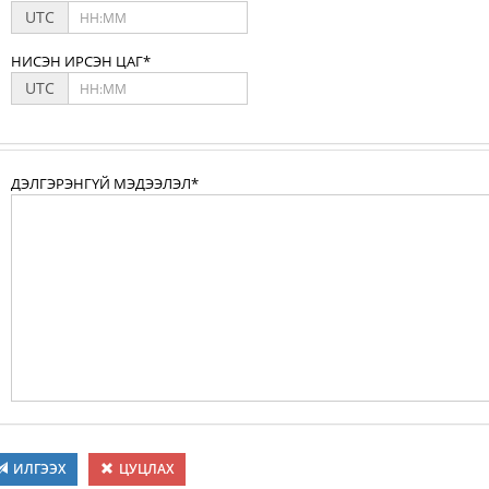
UTC
НИСЭН ИРСЭН ЦАГ*
UTC
ДЭЛГЭРЭНГҮЙ МЭДЭЭЛЭЛ*
ИЛГЭЭХ
ЦУЦЛАХ