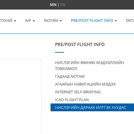
MN
|
EN
 ТУХАЙ
AIP
NOTAM
PRE/POST FLIGHT INFO
DAT
PRE/POST FLIGHT INFO
НИСЛЭГИЙН ӨМНӨХ МЭДЭЭЛЛИЙН
ТОВХИМОЛ
ГАДААД NOTAM
АГААРЫН НАВИГАЦИЙН МЭДЭЭ
INTERNET SELF-BRIEFING
ICAO FLIGHT PLAN
НИСЛЭГИЙН ДАРААХ ИЛТГЭХ ХУУДАС