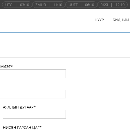
UTC
|
03:10
ZMUB
|
11:10
UUEE
|
06:10
RKSI
|
12:10
НҮҮР
БИДНИЙ
ЭМДЭГ*
АЯЛЛЫН ДУГААР*
НИСЭН ГАРСАН ЦАГ*