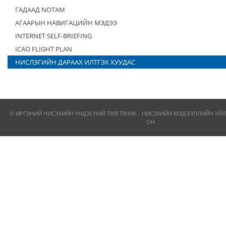
ГАДААД NOTAM
АГААРЫН НАВИГАЦИЙН МЭДЭЭ
INTERNET SELF-BRIEFING
ICAO FLIGHT PLAN
НИСЛЭГИЙН ДАРААХ ИЛТГЭХ ХУУДАС
© ИРГЭНИЙ НИСЭХИЙН ҮНДЭСНИЙ ТӨВ ТӨХХК - НИСЭХИЙН МЭДЭЭЛЛИЙН ҮЙЛ
ОН