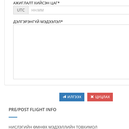
АЖИГЛАЛТ ХИЙСЭН ЦАГ*
UTC
ДЭЛГЭРЭНГҮЙ МЭДЭЭЛЭЛ*
ИЛГЭЭХ
ЦУЦЛАХ
PRE/POST FLIGHT INFO
НИСЛЭГИЙН ӨМНӨХ МЭДЭЭЛЛИЙН ТОВХИМОЛ