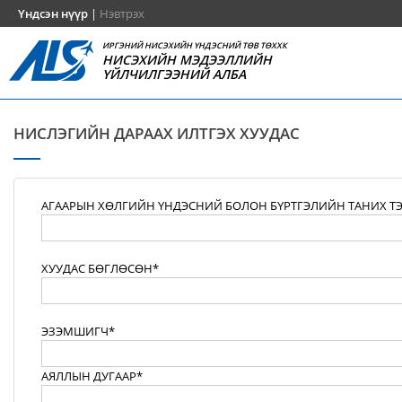
Үндсэн нүүр
|
Нэвтрэх
ИРГЭНИЙ НИСЭХИЙН ҮНДЭСНИЙ ТӨВ ТӨХХК
НИСЭХИЙН МЭДЭЭЛЛИЙН
ҮЙЛЧИЛГЭЭНИЙ АЛБА
НИСЛЭГИЙН ДАРААХ ИЛТГЭХ ХУУДАС
АГААРЫН ХӨЛГИЙН ҮНДЭСНИЙ БОЛОН БҮРТГЭЛИЙН ТАНИХ Т
ХУУДАС БӨГЛӨСӨН*
ЭЗЭМШИГЧ*
АЯЛЛЫН ДУГААР*