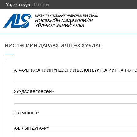
Үндсэн нүүр
|
Нэвтрэх
ИРГЭНИЙ НИСЭХИЙН ҮНДЭСНИЙ ТӨВ ТӨХХК
НИСЭХИЙН МЭДЭЭЛЛИЙН
ҮЙЛЧИЛГЭЭНИЙ АЛБА
НИСЛЭГИЙН ДАРААХ ИЛТГЭХ ХУУДАС
АГААРЫН ХӨЛГИЙН ҮНДЭСНИЙ БОЛОН БҮРТГЭЛИЙН ТАНИХ Т
ХУУДАС БӨГЛӨСӨН*
ЭЗЭМШИГЧ*
АЯЛЛЫН ДУГААР*