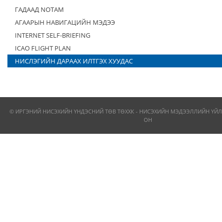
ГАДААД NOTAM
АГААРЫН НАВИГАЦИЙН МЭДЭЭ
INTERNET SELF-BRIEFING
ICAO FLIGHT PLAN
НИСЛЭГИЙН ДАРААХ ИЛТГЭХ ХУУДАС
© ИРГЭНИЙ НИСЭХИЙН ҮНДЭСНИЙ ТӨВ ТӨХХК - НИСЭХИЙН МЭДЭЭЛЛИЙН ҮЙЛ
ОН