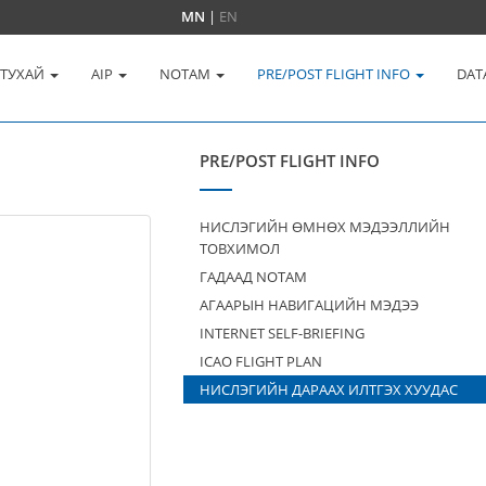
MN
|
EN
 ТУХАЙ
AIP
NOTAM
PRE/POST FLIGHT INFO
DAT
PRE/POST FLIGHT INFO
НИСЛЭГИЙН ӨМНӨХ МЭДЭЭЛЛИЙН
ТОВХИМОЛ
ГАДААД NOTAM
АГААРЫН НАВИГАЦИЙН МЭДЭЭ
INTERNET SELF-BRIEFING
ICAO FLIGHT PLAN
НИСЛЭГИЙН ДАРААХ ИЛТГЭХ ХУУДАС