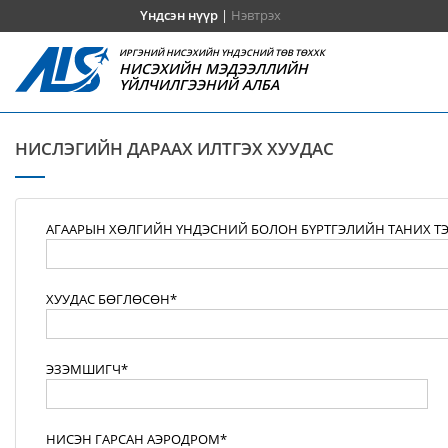
Үндсэн нүүр
|
Нэвтрэх
ИРГЭНИЙ НИСЭХИЙН ҮНДЭСНИЙ ТӨВ ТӨХХК
НИСЭХИЙН МЭДЭЭЛЛИЙН
ҮЙЛЧИЛГЭЭНИЙ АЛБА
НИСЛЭГИЙН ДАРААХ ИЛТГЭХ ХУУДАС
АГААРЫН ХӨЛГИЙН ҮНДЭСНИЙ БОЛОН БҮРТГЭЛИЙН ТАНИХ Т
ХУУДАС БӨГЛӨСӨН*
ЭЗЭМШИГЧ*
НИСЭН ГАРСАН АЭРОДРОМ*