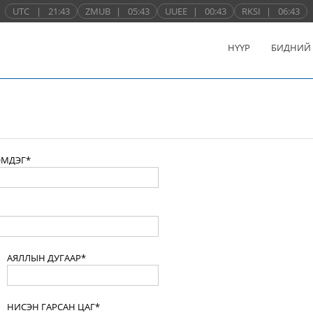
UTC
|
21:43
ZMUB
|
05:43
UUEE
|
00:43
RKSI
|
06:43
НҮҮР
БИДНИЙ
ЭМДЭГ*
АЯЛЛЫН ДУГААР*
НИСЭН ГАРСАН ЦАГ*