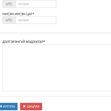
UTC
НИСЭН ИРСЭН ЦАГ*
UTC
ДЭЛГЭРЭНГҮЙ МЭДЭЭЛЭЛ*
ИЛГЭЭХ
ЦУЦЛАХ