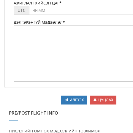
АЖИГЛАЛТ ХИЙСЭН ЦАГ*
UTC
ДЭЛГЭРЭНГҮЙ МЭДЭЭЛЭЛ*
ИЛГЭЭХ
ЦУЦЛАХ
PRE/POST FLIGHT INFO
НИСЛЭГИЙН ӨМНӨХ МЭДЭЭЛЛИЙН ТОВХИМОЛ