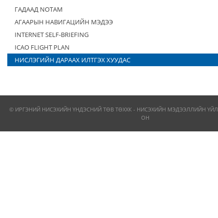
ГАДААД NOTAM
АГААРЫН НАВИГАЦИЙН МЭДЭЭ
INTERNET SELF-BRIEFING
ICAO FLIGHT PLAN
НИСЛЭГИЙН ДАРААХ ИЛТГЭХ ХУУДАС
© ИРГЭНИЙ НИСЭХИЙН ҮНДЭСНИЙ ТӨВ ТӨХХК - НИСЭХИЙН МЭДЭЭЛЛИЙН ҮЙЛ
ОН