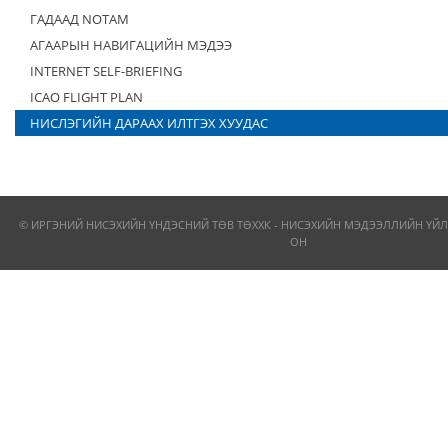
ГАДААД NOTAM
АГААРЫН НАВИГАЦИЙН МЭДЭЭ
INTERNET SELF-BRIEFING
ICAO FLIGHT PLAN
НИСЛЭГИЙН ДАРААХ ИЛТГЭХ ХУУДАС
© ИРГЭНИЙ НИСЭХИЙН ҮНДЭСНИЙ ТӨВ ТӨХХК - НИСЭХИЙН МЭДЭЭЛЛИЙН ҮЙЛ
ОН