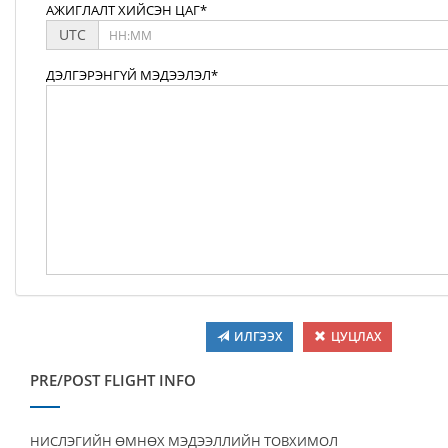
АЖИГЛАЛТ ХИЙСЭН ЦАГ*
UTC
ДЭЛГЭРЭНГҮЙ МЭДЭЭЛЭЛ*
ИЛГЭЭХ
ЦУЦЛАХ
PRE/POST FLIGHT INFO
НИСЛЭГИЙН ӨМНӨХ МЭДЭЭЛЛИЙН ТОВХИМОЛ