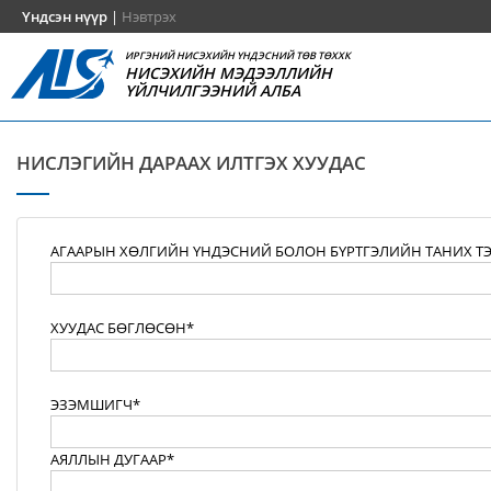
Үндсэн нүүр
|
Нэвтрэх
ИРГЭНИЙ НИСЭХИЙН ҮНДЭСНИЙ ТӨВ ТӨХХК
НИСЭХИЙН МЭДЭЭЛЛИЙН
ҮЙЛЧИЛГЭЭНИЙ АЛБА
НИСЛЭГИЙН ДАРААХ ИЛТГЭХ ХУУДАС
АГААРЫН ХӨЛГИЙН ҮНДЭСНИЙ БОЛОН БҮРТГЭЛИЙН ТАНИХ Т
ХУУДАС БӨГЛӨСӨН*
ЭЗЭМШИГЧ*
АЯЛЛЫН ДУГААР*