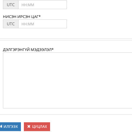
UTC
НИСЭН ИРСЭН ЦАГ*
UTC
ДЭЛГЭРЭНГҮЙ МЭДЭЭЛЭЛ*
ИЛГЭЭХ
ЦУЦЛАХ