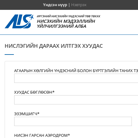
Үндсэн нүүр
|
Нэвтрэх
ИРГЭНИЙ НИСЭХИЙН ҮНДЭСНИЙ ТӨВ ТӨХХК
НИСЭХИЙН МЭДЭЭЛЛИЙН
ҮЙЛЧИЛГЭЭНИЙ АЛБА
НИСЛЭГИЙН ДАРААХ ИЛТГЭХ ХУУДАС
АГААРЫН ХӨЛГИЙН ҮНДЭСНИЙ БОЛОН БҮРТГЭЛИЙН ТАНИХ Т
ХУУДАС БӨГЛӨСӨН*
ЭЗЭМШИГЧ*
НИСЭН ГАРСАН АЭРОДРОМ*