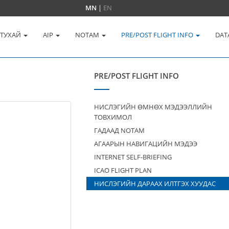
MN
|
EN
 ТУХАЙ
AIP
NOTAM
PRE/POST FLIGHT INFO
DAT
PRE/POST FLIGHT INFO
НИСЛЭГИЙН ӨМНӨХ МЭДЭЭЛЛИЙН
ТОВХИМОЛ
ГАДААД NOTAM
АГААРЫН НАВИГАЦИЙН МЭДЭЭ
INTERNET SELF-BRIEFING
ICAO FLIGHT PLAN
НИСЛЭГИЙН ДАРААХ ИЛТГЭХ ХУУДАС