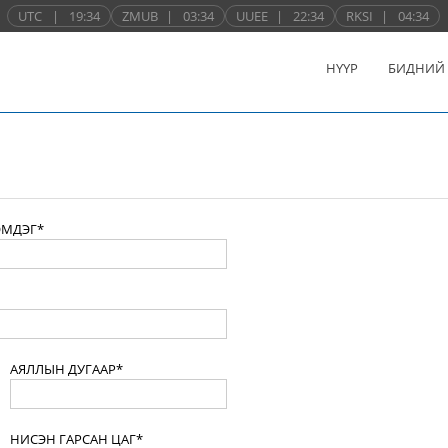
UTC
|
19:34
ZMUB
|
03:34
UUEE
|
22:34
RKSI
|
04:34
НҮҮР
БИДНИЙ
ЭМДЭГ*
АЯЛЛЫН ДУГААР*
НИСЭН ГАРСАН ЦАГ*