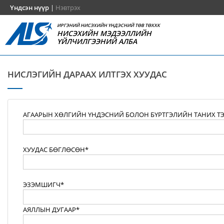
Үндсэн нүүр
|
Нэвтрэх
ИРГЭНИЙ НИСЭХИЙН ҮНДЭСНИЙ ТӨВ ТӨХХК
НИСЭХИЙН МЭДЭЭЛЛИЙН
ҮЙЛЧИЛГЭЭНИЙ АЛБА
НИСЛЭГИЙН ДАРААХ ИЛТГЭХ ХУУДАС
АГААРЫН ХӨЛГИЙН ҮНДЭСНИЙ БОЛОН БҮРТГЭЛИЙН ТАНИХ Т
ХУУДАС БӨГЛӨСӨН*
ЭЗЭМШИГЧ*
АЯЛЛЫН ДУГААР*