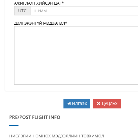
АЖИГЛАЛТ ХИЙСЭН ЦАГ*
UTC
ДЭЛГЭРЭНГҮЙ МЭДЭЭЛЭЛ*
ИЛГЭЭХ
ЦУЦЛАХ
PRE/POST FLIGHT INFO
НИСЛЭГИЙН ӨМНӨХ МЭДЭЭЛЛИЙН ТОВХИМОЛ