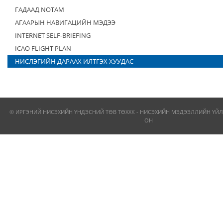
ГАДААД NOTAM
АГААРЫН НАВИГАЦИЙН МЭДЭЭ
INTERNET SELF-BRIEFING
ICAO FLIGHT PLAN
НИСЛЭГИЙН ДАРААХ ИЛТГЭХ ХУУДАС
© ИРГЭНИЙ НИСЭХИЙН ҮНДЭСНИЙ ТӨВ ТӨХХК - НИСЭХИЙН МЭДЭЭЛЛИЙН ҮЙЛ
ОН